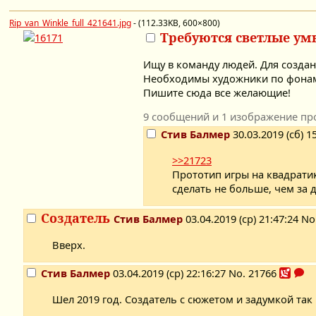
Rip_van_Winkle_full_421641.jpg
- (112.33KB, 600×800)
Требуются светлые ум
Ищу в команду людей. Для создан
Необходимы художники по фонам,
Пишите сюда все желающие!
9 сообщений и 1 изображение пр
Стив Балмер
30.03.2019 (сб) 1
>>21723
Прототип игры на квадрати
сделать не больше, чем за д
Создатель
Стив Балмер
03.04.2019 (ср) 21:47:24
No
Вверх.
Стив Балмер
03.04.2019 (ср) 22:16:27
No.
21766
Шел 2019 год. Создатель с сюжетом и задумкой так 