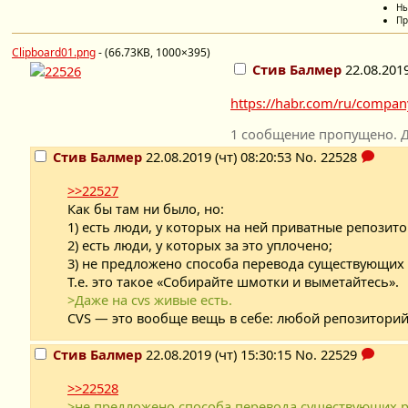
Ны
Пр
Clipboard01.png
- (66.73KB, 1000×395)
Стив Балмер
22.08.2019
https://habr.com/ru/compa
1 cообщение пропущено. Д
Стив Балмер
22.08.2019 (чт) 08:20:53
No.
22528
>>22527
Как бы там ни было, но:
1) есть люди, у которых на ней приватные репозито
2) есть люди, у которых за это уплочено;
3) не предложено способа перевода существующих 
Т.е. это такое «Собирайте шмотки и выметайтесь».
>Даже на cvs живые есть.
CVS — это вообще вещь в себе: любой репозиторий
Стив Балмер
22.08.2019 (чт) 15:30:15
No.
22529
>>22528
>не предложено способа перевода существующих р