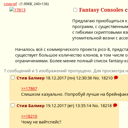
cover.gif
- (1.99KB, 240×136)
Fantasy Consoles
С
Предлагаю приобщиться к 
программ, с существенным
с гибкими скриптовыми яз
утомительной возни с асс
Началось всё с коммерческого проекта pico-8, предст
существует большое количество клонов, в том числе 
ограничениями. Более-менее полный список fantasy-ко
7 сообщений и 5 изображений пропущено. Для просмотра н
Стив Балмер
18.12.2017 (пн) 12:30:36
No.
18210
>>17867
Слишком казуально. Попробуй лучше на брейнфак
Стив Балмер
19.12.2017 (вт) 13:35:14
No.
18218
>>18210
Чому не вайтспейс?