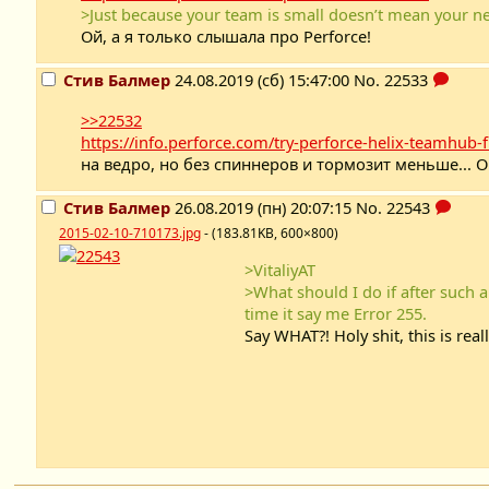
>Just because your team is small doesn’t mean your nee
Ой, а я только слышала про Perforce!
Стив Балмер
24.08.2019 (сб) 15:47:00
No.
22533
>>22532
https://info.perforce.com/try-perforce-helix-teamhub-
на ведро, но без спиннеров и тормозит меньше... Ой
Стив Балмер
26.08.2019 (пн) 20:07:15
No.
22543
2015-02-10-710173.jpg
- (183.81KB, 600×800)
>VitaliyAT
>What should I do if after such 
time it say me Error 255.
Say WHAT?! Holy shit, this is rea