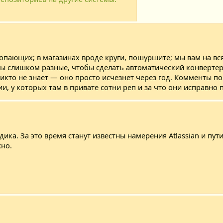
опающих; в магазинах вроде круги, пошуршите; мы вам на вс
лишком разные, чтобы сделать автоматический конвертер, как
никто не знает — оно просто исчезнет через год. Комменты п
и, у которых там в привате сотни реп и за что они исправно 
ика. За это время станут известны намерения Atlassian и пут
жно.