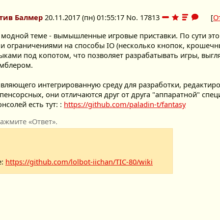
тив Балмер
20.11.2017 (пн) 01:55:17
No.
17813
[
О
модной теме - вымышленные игровые приставки. По сути это
и ограничениями на способы IO (несколько кнопок, крошечны
ыками под копотом, что позволяет разрабатывать игры, выгл
емблером.
авляющего интегрированную среду для разработки, редактирова
опенсорсных, они отличаются друг от друга "аппаратной" сп
нсолей есть тут: :
https://github.com/paladin-t/fantasy
ажмите «Ответ».
е:
https://github.com/lolbot-iichan/TIC-80/wiki