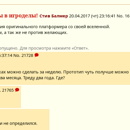
ы в игроделы!
Стив Балмер
20.04.2017 (чт) 23:16:41
No.
16
ия оригинального платформера со своей вселенной.
 а так же не против желающих.
опущено. Для просмотра нажмите «Ответ».
5:37:14
No.
21728
ках можно сделать за неделю. Прототип чуть получше можно 
ва месяца. Треду два года. Где?
.
21765
и не определился.