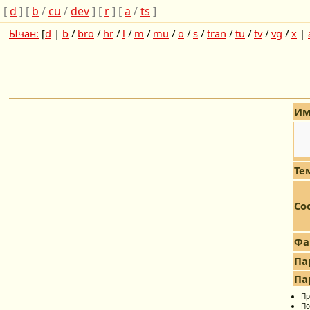
[
d
] [
b
/
cu
/
dev
] [
r
] [
a
/
ts
]
Ычан:
[
d
|
b
/
bro
/
hr
/
l
/
m
/
mu
/
o
/
s
/
tran
/
tu
/
tv
/
vg
/
x
|
Им
Те
Со
Фа
Па
Па
Пр
По