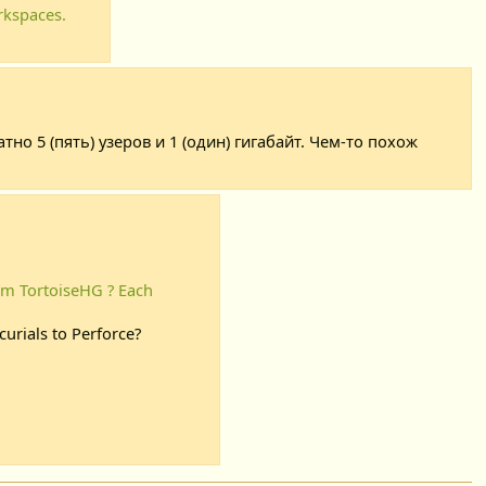
rkspaces.
но 5 (пять) узеров и 1 (один) гигабайт. Чем-то похож
rom TortoiseHG ? Each
curials to Perforce?