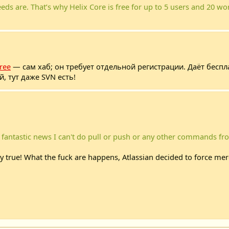
ds are. That’s why Helix Core is free for up to 5 users and 20 wo
free
— сам хаб; он требует отдельной регистрации. Даёт бесплат
, тут даже SVN есть!
a fantastic news I can't do pull or push or any other commands f
lly true! What the fuck are happens, Atlassian decided to force mer