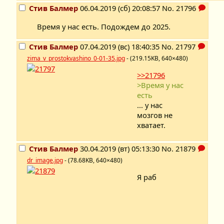
Стив Балмер
06.04.2019 (сб) 20:08:57
No.
21796
Время у нас есть. Подождем до 2025.
Стив Балмер
07.04.2019 (вс) 18:40:35
No.
21797
zima_v_prostokvashino_0-01-35.jpg
- (219.15KB, 640×480)
>>21796
>Время у нас
есть
... у нас
мозгов не
хватает.
Стив Балмер
30.04.2019 (вт) 05:13:30
No.
21879
dr_image.jpg
- (78.68KB, 640×480)
Я раб