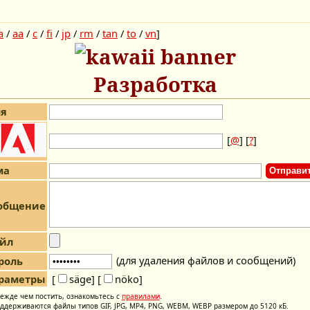
a
/
aa
/
c
/
fi
/
jp
/
rm
/
tan
/
to
/
vn
]
Разработка
я
[
@
] [
?
]
ма
общение
йл
(для удаления файлов и сообщений)
роль
раметры
[
säge]
[
nöko]
ежде чем постить, ознакомьтесь с
правилами
.
ддерживаются файлы типов GIF, JPG, MP4, PNG, WEBM, WEBP размером до 5120 кБ.