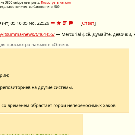
не 3800 unique user posts.
Посмотреть каталог
едельное количество бампов нити: 500
 (чт) 05:16:05
No.
22526
[
Ответ
]
ny/itsumma/news/t/464455/
— Mercurial фсё. Думайте, девочки, 
ля просмотра нажмите «Ответ».
рии;
репозиториев на другие системы.
 со временем обрастает горой непереносимых хаков.
епозиториев на другие системы.