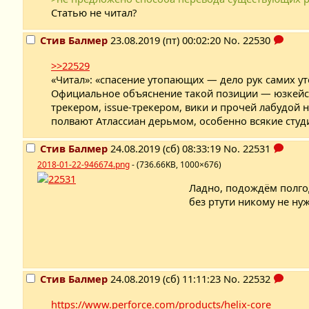
Статью не читал?
Стив Балмер
23.08.2019 (пт) 00:02:20
No.
22530
>>22529
«Читал»: «спасение утопающих — дело рук самих ут
Официальное объяснение такой позиции — юзкейсы с
трекером, issue-трекером, вики и прочей лабудой 
полвают Атлассиан дерьмом, особенно всякие студи
Стив Балмер
24.08.2019 (сб) 08:33:19
No.
22531
2018-01-22-946674.png
- (736.66KB, 1000×676)
Ладно, подождём полгод
без ртути никому не ну
Стив Балмер
24.08.2019 (сб) 11:11:23
No.
22532
https://www.perforce.com/products/helix-core