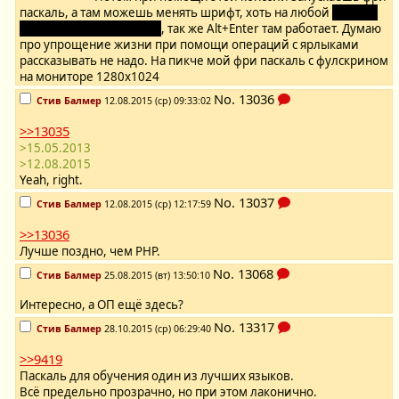
паскаль, а там можешь менять шрифт, хоть на любой
лично я
использую ubuntu mono
, так же Alt+Enter там работает. Думаю
про упрощение жизни при помощи операций с ярлыками
рассказывать не надо. На пикче мой фри паскаль с фулскрином
на мониторе 1280х1024
No.
13036
Стив Балмер
12.08.2015 (ср) 09:33:02
>>13035
>15.05.2013
>12.08.2015
Yeah, right.
No.
13037
Стив Балмер
12.08.2015 (ср) 12:17:59
>>13036
Лучше поздно, чем PHP.
No.
13068
Стив Балмер
25.08.2015 (вт) 13:50:10
Интересно, а ОП ещё здесь?
No.
13317
Стив Балмер
28.10.2015 (ср) 06:29:40
>>9419
Паскаль для обучения один из лучших языков.
Всё предельно прозрачно, но при этом лаконично.