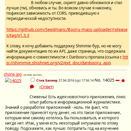
В любом случае, скрипт давно обновился и стал
лучше (тм), обновись и ты. Во всяком случае я наконец
пофиксил зависимость от CORS, приводившую к
периодической недоступности.
https://github.com/Seedmanc/Booru-mass-uploader/release
s/tag/v1.3.3
К слову, я хочу добавить поддержку Shimmie-бур, но не могу
найти документацию по их API, даже страница, что содержала
htt
информацию о совместимости с Danbooru пропала (ссылка с
p://shimmie.shishnet.org/v2/ext_doc/danbooru_api
).
chone.jpg
- (58.96KB, 640×640)
No.
14025
Стив Балмер
27.04.2016 (ср) 17:56:14
Ответ
[
]
Стивены! Есть идея новостного приложения, плюс
опыт работы в информационной журналистике.
Знаний о разработке приложений - ноль. Не факт, что
приложение принесёт кучу денег, но это такое приложение,
которым мне самому хотелось бы пользоваться, и которого
нигде нет. Итак, у меня есть некоторый энтузиазм по этому
поводу. Подскажите, как лучше: потратить год на изучение