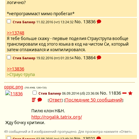
логично?
*непрограммаст мимо пробегал*
No.
13836
Стив Балмер
11.02.2016 (чт) 13:24:32
>>13748
Я тебе больше скажу - первые поделия Страуструпа вообще
транслировали код этого языка в код на чистом Си, который
затем отлаживался и компилировался.
No.
13864
Стив Балмер
19.02.2016 (пт) 01:20:54
>>13836
>Страус-трупа
oppic.png
- (700.49KB, 1280×720)
No.
11836
Стив Балмер
06.09.2014 (сб) 23:36:06
Ответ
Последние 50 сообщений
[
] [
]
Пилю клон H&H.
http://rogalik.tatrix.org/
Жду бочку критики.
49 сообщений и 8 изображений пропущено. Для просмотра нажмите «Ответ».
No.
13021