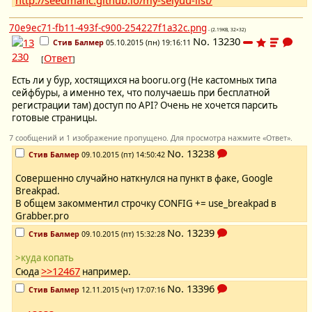
70e9ec71-fb11-493f-c900-254227f1a32c.png
- (2.19KB, 32×32)
No.
13230
Стив Балмер
05.10.2015 (пн) 19:16:11
Ответ
[
]
Есть ли у бур, хостящихся на booru.org (Не кастомных типа
сейфбуры, а именно тех, что получаешь при бесплатной
регистрации там) доступ по API? Очень не хочется парсить
готовые страницы.
7 сообщений и 1 изображение пропущено. Для просмотра нажмите «Ответ».
No.
13238
Стив Балмер
09.10.2015 (пт) 14:50:42
Совершенно случайно наткнулся на пункт в факе, Google
Breakpad.
В общем закомментил строчку CONFIG += use_breakpad в
Grabber.pro
No.
13239
Стив Балмер
09.10.2015 (пт) 15:32:28
>куда копать
>>12467
Сюда
например.
No.
13396
Стив Балмер
12.11.2015 (чт) 17:07:16