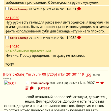
мобильном приложении. С бекэндом на руби с мускулем.
No.
14031
Стив Балмер
28.04.2016 (чт) 21:43:46
>>14030
Ну у руби есть гемы для рисования интерфейсов, я подумал что
значит должны быть извращенцы их использующие. А в самом
факте использования руби для бэкенда нету ничего плохого.
No.
14032
Стив Балмер
29.04.2016 (пт) 08:41:02
>>14030
>о мобильном приложении
Именно. Прошу прощения, что сразу не пояснил.
*ОП*
[HorribleSubs] YuruYuri - 08 [720p]_mkv_201301119_.jpg
- (59.07KB,
506×662)
No.
9607
Стив Балмер
28.05.2013 (вт) 23:32:11
Ответ
[
]
Такой невнятный вопрос сейчас задам, держитесь,
няши. Для перлобогов. Допустим есть перловый
скрипт, допустим в нем есть много потоков. Допустим в каком-
то потоке что-то происходит и родитель получает sig alrm.