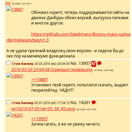
ng
- (36.66KB, 1251×821)
Обновил скрипт, теперь поддерживаются сайты на
движке Данбуры обеих версий, выгрузка папками
и многое другое.
https://github.com/Seedmanc/Booru-mass-uploa
der/releases/tag/v1.3
А не удали прежний владелец свою версию - и сидели бы до
сих пор на минимуме функционала.
No.
13957
Стив Балмер
20.03.2016 (вс) 20:04:59
2016-03-20 23-04-08 Скриншот экрана.png
- (47.45KB, 1457×848)
>>13887
Установил твой скрипт, попытался скачать, выдает
пикрилейтед. ЧЯДНТ?
No.
14201
Стив Балмер
05.07.2016 (вт) 17:54:13
ss+(2016-07-05+at+05_38_45).png
- (65.67KB, 1261×765)
>>13957
Зачем сагать, я же не увижу ничего.