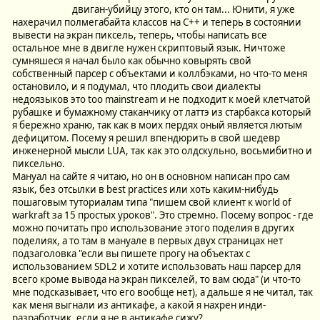
двиган-убийцу этого, кто он там... Юнити, я уже
нахерачил полмегабайта классов на С++ и теперь в состоянии
вывести на экран пиксель, теперь, чтобы написать все
остальное мне в двигле нужен скриптовый язык. Ничтоже
сумняшеся я начал было как обычно ковырять свой
собственный парсер с объектами и коллбэками, но что-то меня
остановило, и я подумал, что плодить свои диалекты
недоязыков это too mainstream и не подходит к моей клетчатой
рубашке и бумажному стаканчику от латтэ из старбакса который
я бережно храню, так как в моих пердях оный является лютым
дефицитом. Посему я решил впендюрить в свой шедевр
инженерной мысли LUA, так как это олдскульно, восьмибитно и
пиксельно.
Мануал на сайте я читаю, но он в основном написан про сам
язык, без отсылки в best practices или хоть каким-нибудь
пошаговым туториалам типа "пишем свой клиент к world of
warkraft за 15 простых уроков". Это стремно. Посему вопрос - где
можно почитать про использование этого поделия в других
поделиях, а то там в мануале в первых двух страницах нет
подзаголовка "если вы пишете прогу на объектах с
использованием SDL2 и хотите использовать наш парсер для
всего кроме вывода на экран пикселей, то вам сюда" (и что-то
мне подсказывает, что его вообще нет), а дальше я не читал, так
как меня выгнали из антикафе, а какой я нахрен инди-
разработчик, если я не в антикафе сижу?