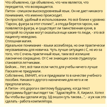
Что объявлено, где объявлено, что чем является, что
передается, что возвращается.
Питон - слишком высокоуровневый язык. Он не дает никакого
понимания, что именно происходит.
Он простой, удобный в использовании. Но всё ближе к уровню:
"Гарсон, фуагра за этот столик!", а откуда берется гарсон, как
появляется фуагра, и существует ли таинственная кухня, в
которой по слухам могут оказаться еще какие-то люди, - это всё
пациенту неведомо.
Сплошная магия.
Идеальное понимание - языки ассемблера, но они практически
неусваиваемы для новичка. Чуть лучше ситуация с С, но из-за
того, что С очень практичный язык, такм всё излишне
лаконично сокращено. От С не знающих основ студиозусы
становятся летчиками.
Бейсик... Нет, всё-таки если чисто для учебы ничего лучше
Паскаля не придумали.
Собственно, ЕМНИП, его и придумали то в качестве учебного
пособия. Никакого другого назначения для него и не
предполагалось.
А Питон - это дорога к светлому будущему, когда текст
программы будет выглядет так: "Здраствуйте. Я, Кирилл. Хотел
бы чтобы вы сделали игру, 3Д-экшон суть такова…", - а уж как это
сделать - работа компилятора.