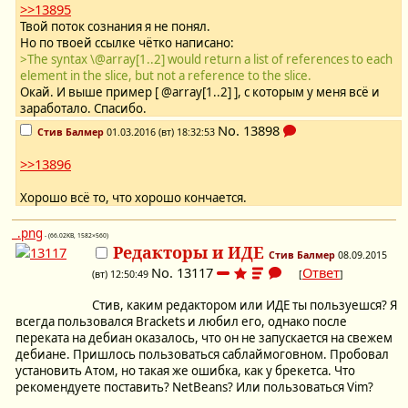
>>13895
Твой поток сознания я не понял.
Но по твоей ссылке чётко написано:
>The syntax \@array[1..2] would return a list of references to each
element in the slice, but not a reference to the slice.
Окай. И выше пример [ @array[1..2] ], с которым у меня всё и
заработало. Спасибо.
No.
13898
Стив Балмер
01.03.2016 (вт) 18:32:53
>>13896
Хорошо всё то, что хорошо кончается.
_.png
- (66.02KB, 1582×560)
Редакторы и ИДЕ
Стив Балмер
08.09.2015
No.
13117
Ответ
(вт) 12:50:49
[
]
Стив, каким редактором или ИДЕ ты пользуешся? Я
всегда пользовался Brackets и любил его, однако после
переката на дебиан оказалось, что он не запускается на свежем
дебиане. Пришлось пользоваться саблаймоговном. Пробовал
установить Атом, но такая же ошибка, как у брекетса. Что
рекомендуете поставить? NetBeans? Или пользоваться Vim?