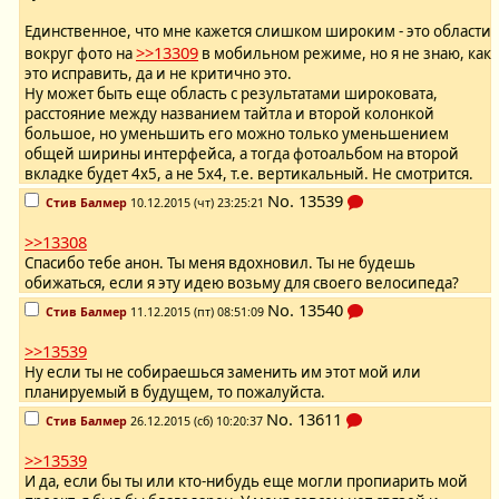
Единственное, что мне кажется слишком широким - это области
>>13309
вокруг фото на
в мобильном режиме, но я не знаю, как
это исправить, да и не критично это.
Ну может быть еще область с результатами широковата,
расстояние между названием тайтла и второй колонкой
большое, но уменьшить его можно только уменьшением
общей ширины интерфейса, а тогда фотоальбом на второй
вкладке будет 4х5, а не 5х4, т.е. вертикальный. Не смотрится.
No.
13539
Стив Балмер
10.12.2015 (чт) 23:25:21
>>13308
Спасибо тебе анон. Ты меня вдохновил. Ты не будешь
обижаться, если я эту идею возьму для своего велосипеда?
No.
13540
Стив Балмер
11.12.2015 (пт) 08:51:09
>>13539
Ну если ты не собираешься заменить им этот мой или
планируемый в будущем, то пожалуйста.
No.
13611
Стив Балмер
26.12.2015 (сб) 10:20:37
>>13539
И да, если бы ты или кто-нибудь еще могли пропиарить мой