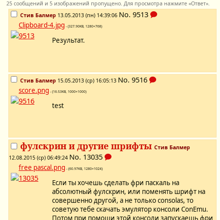
25 сообщений и 5 изображений пропущено. Для просмотра нажмите «Ответ».
No.
9513
Стив Балмер
13.05.2013 (пн) 14:39:06
Clipboard-4.jpg
- (327.90KB, 1280×768)
Результат.
No.
9516
Стив Балмер
15.05.2013 (ср) 16:05:13
score.png
- (16.53KB, 1000×1000)
test
фулскрин и другие шрифты
Стив Балмер
No.
13035
12.08.2015 (ср) 06:49:24
free pascal.png
- (60.97KB, 1280×1024)
Если ты хочешь сделать фри паскаль на
абсолютный фулскрин, или поменять шрифт на
совершенно другой, а не только consolas, то
советую тебе скачать эмулятор консоли ConEmu.
Потом при помощи этой консоли запускаешь фри