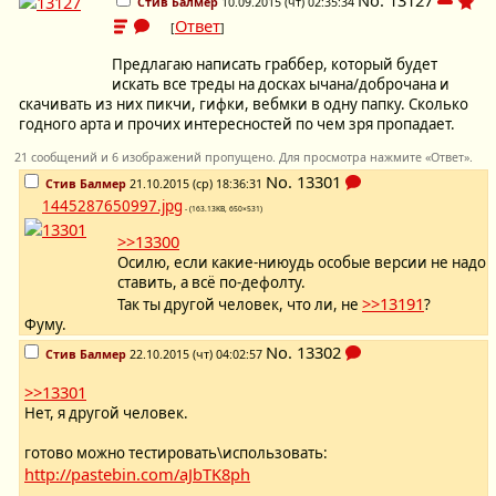
No.
13127
Стив Балмер
10.09.2015 (чт) 02:35:34
Ответ
[
]
Предлагаю написать граббер, который будет
искать все треды на досках ычана/доброчана и
скачивать из них пикчи, гифки, вебмки в одну папку. Сколько
годного арта и прочих интересностей по чем зря пропадает.
21 сообщений и 6 изображений пропущено. Для просмотра нажмите «Ответ».
No.
13301
Стив Балмер
21.10.2015 (ср) 18:36:31
1445287650997.jpg
- (163.13KB, 650×531)
>>13300
Осилю, если какие-ниюудь особые версии не надо
ставить, а всё по-дефолту.
>>13191
Так ты другой человек, что ли, не
?
Фуму.
No.
13302
Стив Балмер
22.10.2015 (чт) 04:02:57
>>13301
Нет, я другой человек.
готово можно тестировать\использовать:
http://pastebin.com/aJbTK8ph