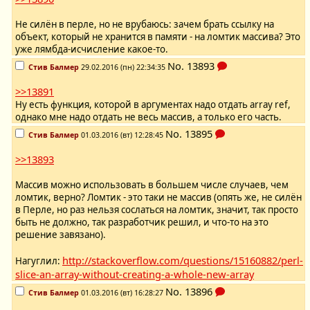
Не силён в перле, но не врубаюсь: зачем брать ссылку на
объект, который не хранится в памяти - на ломтик массива? Это
уже лямбда-исчисление какое-то.
No.
13893
Стив Балмер
29.02.2016 (пн) 22:34:35
>>13891
Ну есть функция, которой в аргументах надо отдать array ref,
однако мне надо отдать не весь массив, а только его часть.
No.
13895
Стив Балмер
01.03.2016 (вт) 12:28:45
>>13893
Массив можно использовать в большем числе случаев, чем
ломтик, верно? Ломтик - это таки не массив (опять же, не силён
в Перле, но раз нельзя сослаться на ломтик, значит, так просто
быть не должно, так разработчик решил, и что-то на это
решение завязано).
http://stackoverflow.com/questions/15160882/perl-
Нагуглил:
slice-an-array-without-creating-a-whole-new-array
No.
13896
Стив Балмер
01.03.2016 (вт) 16:28:27