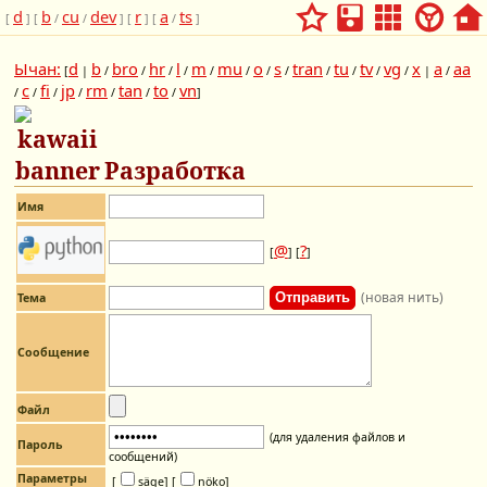
d
b
cu
dev
r
a
ts
[
] [
/
/
] [
] [
/
]
Ычан:
d
b
bro
hr
l
m
mu
o
s
tran
tu
tv
vg
x
a
aa
[
|
/
/
/
/
/
/
/
/
/
/
/
/
|
/
c
fi
jp
rm
tan
to
vn
/
/
/
/
/
/
/
]
Разработка
Имя
@
?
[
] [
]
(новая нить)
Тема
Сообщение
Файл
(для удаления файлов и
Пароль
сообщений)
Параметры
[
säge]
[
nöko]