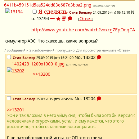
6411b459151d5aa524dd83e687d3bba2.png
- (913.50KB, 1259×704)
Я сделяль
N
Стив Балмер
24.09.2015 (чт) 06:13:10
o.
13194
Ответ
[
]
http://www.youtube.com/watch?v=xcgZEpOoqCA
симулятор АЭС. Что скажешь, какие вопросы?
7 сообщений и 2 изображений пропущено. Для просмотра нажмите «Ответ».
No.
13202
Стив Балмер
25.09.2015 (пт) 15:21:20
1402423_1200x1000_0.jpg
- (271.71KB, 1024×800)
>>13200
No.
13204
Стив Балмер
25.09.2015 (пт) 20:45:07
>>13201
>Он и так вложил в него уйму сил, чтобы была хотя бы версия с
человечками-огуречками, устал, и ему кажется, что этого
достаточно, чтобы остальные восхищались.
Я не разработчик этой игры, не ОП этого треда.