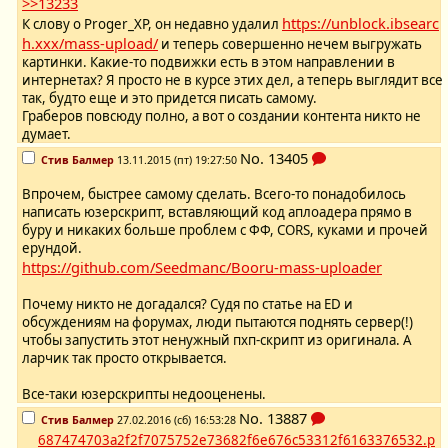
>>13233
https://unblock.ibsearc
К слову о Proger_XP, он недавно удалил
h.xxx/mass-upload/
и теперь совершенно нечем выгружать
картинки. Какие-то подвижки есть в этом направлении в
интернетах? Я просто не в курсе этих дел, а теперь выглядит все
так, будто еще и это придется писать самому.
Граберов повсюду полно, а вот о создании контента никто не
думает.
No.
13405
Стив Балмер
13.11.2015 (пт) 19:27:50
Впрочем, быстрее самому сделать. Всего-то понадобилось
написать юзерскрипт, вставляющий код аплоадера прямо в
буру и никаких больше проблем с ФФ, CORS, куками и прочей
ерундой.
https://github.com/Seedmanc/Booru-mass-uploader
Почему никто не догадался? Судя по статье на ED и
обсуждениям на форумах, люди пытаются поднять сервер(!)
чтобы запустить этот ненужный пхп-скрипт из оригинала. А
ларчик так просто открывается.
Все-таки юзерскрипты недооценены.
No.
13887
Стив Балмер
27.02.2016 (сб) 16:53:28
687474703a2f2f7075752e73682f6e676c53312f6163376532.p