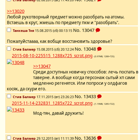
Стив Балмер
02.08.2015 (вс) 17:49:20
>>13020
Любой рукотворный предмет можно разобрать на атомы.
Встаешь в круг, жмешь по предмету пкм и "разобрать".
No.
13047
Танкеша Тня
15.08.2015 (сб) 00:13:15
Пожалуйстаааа, как вобще восстановить здоровье?
No.
13048
Стив Балмер
15.08.2015 (сб) 20:12:24
2015-08-10-225515_1288x725_scrot.png
- (0.97MB, 1288×725)
>>13047
Среди доступных новичку способов: лечь поспать в
таверне. А вообще когда персонаж сытый хп сами
медленно регенятся. Или попроси у олдфагов
косяк, да скури его.
No.
13433
Стив Балмер
17.11.2015 (вт) 23:26:23
2015-11-14-232831_1285x722_scrot.png
- (1.19MB, 1285×722)
Мод-тян, давай дружить!
No.
13636
Стив Балмер
29.12.2015 (вт) 11:11:39