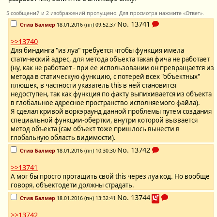
5 сообщений и 2 изображений пропущено. Для просмотра нажмите «Ответ».
No.
13741
Стив Балмер
18.01.2016 (пн) 09:52:37
>>13740
Для биндинга "из луа" требуется чтобы функция имела
статический адрес, для метода объекта такая фича не работает
(ну, как не работает - при ее использовании он превращается из
метода в статическую функцию, с потерей всех "объектных"
плюшек, в частности указатель this в ней становится
недоступен, так как функция по факту выпихивается из объекта
в глобальное адресное пространство исполняемого файла).
Я сделал кривой воркэраунд данной проблемы путем создания
специальной функции-обертки, внутри которой вызвается
метод объекта (сам объект тоже пришлось вынести в
глобальную область видимости).
No.
13742
Стив Балмер
18.01.2016 (пн) 10:30:30
>>13741
А мог бы просто протащить свой this через луа код. Но вообще
говоря, объектодети должны страдать.
No.
13744
Стив Балмер
18.01.2016 (пн) 13:32:41
>>13742