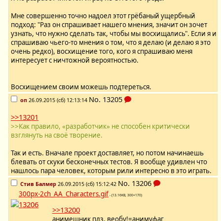
Мне совершенно точно надоел этот грёбаный ущербный
подход: "Раз он спрашивает нашего мнения, значит он зочет
узнать, что нужно сделать так, чтобы мы восхищались". Если я и
спрашиваю чьего-то мнения о том, что я делаю (и делаю я это
очень редко), восхищение того, кого я спрашиваю меня
интересует с ничтожной вероятностью.
Восхищением своим можешь подтереться.
No.
13205
оп
26.09.2015 (сб) 12:13:14
>>13201
>>Как правило, «разработчик» не способен критически
взглянуть на своё творение.
Так и есть. Вначале проект доставляет, но потом начинаешь
блевать от скуки бесконечных тестов. Я вообще удивлен что
нашлось пара человек, которым рили интересно в это играть.
No.
13206
Стив Балмер
26.09.2015 (сб) 15:12:42
300px-2ch_AA_Characters.gif
- (13.16KB, 300×170)
>>13200
анимешник плз, веобу!=анимуфаг