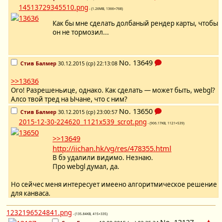
14513729345510.png
- (1.26MB, 1366×768)
Как бы мне сделать долбаный рендер карты, чтобы
он не тормозил...
No.
13649
Стив Балмер
30.12.2015 (ср) 22:13:08
>>13636
Ого! Разрешеньице, однако. Как сделать — может быть, webgl?
Алсо твой тред на Ычане, что с ним?
No.
13650
Стив Балмер
30.12.2015 (ср) 23:00:57
2015-12-30-224620_1121x539_scrot.png
- (906.17KB, 1121×539)
>>13649
http://iichan.hk/vg/res/478355.html
В бэ удалили видимо. Незнаю.
Про webgl думал, да.
Но сейчес меня интересует имеено алгоритмическое решение
для канваса.
1232196524841.png
- (135.84KB, 415×335)