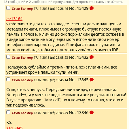
18 сообщений и 2 изображений пропущено. Для просмотра нажмите «Ответ».
No.
13429
Стив Балмер
17.11.2015 (вт) 19:26:46
>>13164
vim/emacs это для тех, кто владеет слепым десятипальцевым
методом печати, плюс имеет огромную быструю постоянную
память в голове. Я лично до сих пор жалкий десяток хоткеев в
винде запомнить не могу, едва могу вспомнить свой номер
телефона или пароль на диске. Я не фанат тохо в лунатике и
мортал-комбата, чтобы использовать vim/emacs вместо IDE.
No.
13432
Стив Балмер
17.11.2015 (вт) 21:05:23
Пользуюсь сублаймом третим (питон, жс) с плагинами, все
устраивает кроме плашки "купи меня".
No.
13845
Стив Балмер
13.02.2016 (сб) 19:45:14
Стив, я весь чешусь. Переустановил винду, переустановил
Notepad++, и у меня не подсвечиваются все результаты поиска!
В гугле предлагают "Mark all", но я почему-то помню, что оно и
так подсвечивалось.
No.
13846
Стив Балмер
13.02.2016 (сб) 20:03:49
P.S.
>>13845