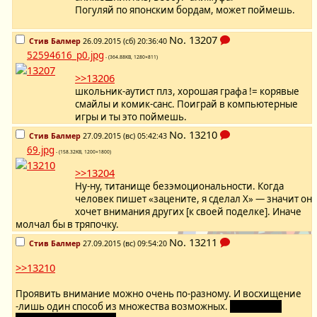
Погуляй по японским бордам, может поймешь.
No.
13207
Стив Балмер
26.09.2015 (сб) 20:36:40
52594616_p0.jpg
- (364.88KB, 1280×811)
>>13206
школьник-аутист плз, хорошая графа != корявые
смайлы и комик-санс. Поиграй в компьютерные
игры и ты это поймешь.
No.
13210
Стив Балмер
27.09.2015 (вс) 05:42:43
69.jpg
- (158.32KB, 1200×1800)
>>13204
Ну-ну, титанище безэмоциональности. Когда
человек пишет «зацените, я сделал X» — значит он
хочет внимания других [к своей поделке]. Иначе
молчал бы в тряпочку.
No.
13211
Стив Балмер
27.09.2015 (вс) 09:54:20
>>13210
Проявить внимание можно очень по-разному. И восхищение
-лишь один способ из множества возможных.
всегда ваш