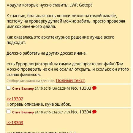
модули которые нужно ставить: LWP, Getopt
К счастью, большая часть логики лежит на самой вакабе,
поэтому на проверку дуплей можно забить, просто проверяя
имя сохраненного файла.
Как оказалась это архитектурное решение лучше всего
подходит.
Должно работать на других досках ичана.
есть Еррор-лог(который на самом деле просто лог-файл) Там
можно проверить чо он не осилил открыть, и сколько он итого
скачал файликов.
Полный текст
Сообщение слишком длинное.
.
No.
13303
Стив Балмер
24.10.2015 (сб) 02:29:46
>>13302
Поправь описание, куча ошибок.
No.
13304
Стив Балмер
24.10.2015 (сб) 06:17:59
>>13303