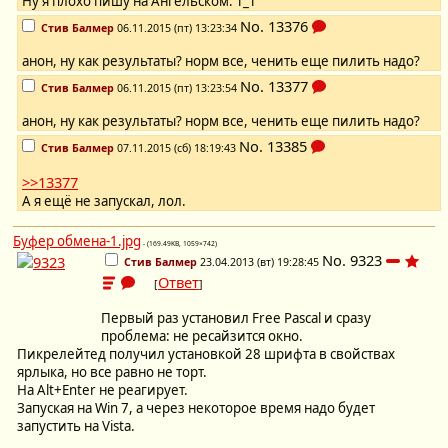
Ну я плохо пишу на Ангельском. Т_Т
No.
13376
Стив Балмер
06.11.2015 (пт) 13:23:34
анон, ну как результаты? норм все, ченить еще пилить надо?
No.
13377
Стив Балмер
06.11.2015 (пт) 13:23:54
анон, ну как результаты? норм все, ченить еще пилить надо?
No.
13385
Стив Балмер
07.11.2015 (сб) 18:19:43
>>13377
А я ещё не запускал, лол.
Буфер обмена-1.jpg
- (169.49KB, 1059×742)
No.
9323
Стив Балмер
23.04.2013 (вт) 19:28:45
Ответ
[
]
Первый раз установил Free Pascal и сразу
проблема: не ресайзится окно.
Пикрелейтед получил установкой 28 шрифта в свойствах
ярлыка, но все равно не торт.
На Alt+Enter не реагирует.
Запуская на Win 7, а через некоторое время надо будет
запустить на Vista.