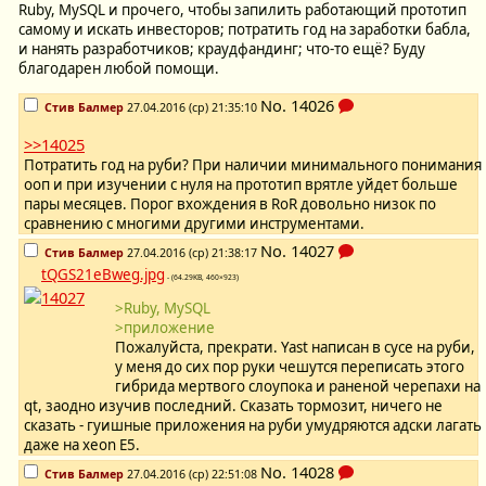
Ruby, MySQL и прочего, чтобы запилить работающий прототип
самому и искать инвесторов; потратить год на заработки бабла,
и нанять разработчиков; краудфандинг; что-то ещё? Буду
благодарен любой помощи.
No.
14026
Стив Балмер
27.04.2016 (ср) 21:35:10
>>14025
Потратить год на руби? При наличии минимального понимания
ооп и при изучении с нуля на прототип врятле уйдет больше
пары месяцев. Порог вхождения в RoR довольно низок по
сравнению с многими другими инструментами.
No.
14027
Стив Балмер
27.04.2016 (ср) 21:38:17
tQGS21eBweg.jpg
- (64.29KB, 460×923)
>Ruby, MySQL
>приложение
Пожалуйста, прекрати. Yast написан в сусе на руби,
у меня до сих пор руки чешутся переписать этого
гибрида мертвого слоупока и раненой черепахи на
qt, заодно изучив последний. Сказать тормозит, ничего не
сказать - гуишные приложения на руби умудряются адски лагать
даже на xeon E5.
No.
14028
Стив Балмер
27.04.2016 (ср) 22:51:08