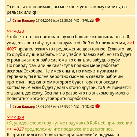
То есть, я так понимаю, вы мне советуете самому пилить, на
рельсах или qt?
No.
14029
Стив Балмер
27.04.2016 (ср) 23:30:06
>>14028
Чтобы что-то посоветовать нужно больше входных данных. Я,
>>1
увидев слово ruby, тут же подумал об RoR веб приложении,
4027
предположил что предложение десктопное. Если это так,
то о руби лучше забыть. Если у тебя в планах веб, но это будет
огромная энтерпрайз система, то опять же забудь о руби.
По поводу "сам или не сам" - тут в полной мере работает
аксиома Эскобара. Не имея опыта, но имея энтузиазм и
терпение, ты вполне вероятно сможешь сделать рабочий
прототип, под капотом которого будет гора говнокода и
костылей. А если будет делать кто-то другой, то 95% придется
отдавать денежку. Бесплатно разве что по знакомству можно
попытаться кого-то уговорить поработать.
No.
14030
Стив Балмер
28.04.2016 (чт) 16:53:29
>>14029
>Я, увидев слово ruby, тут же подумал об RoR веб приложении,
>>14027
предположил что предложение десктопное.
Я стриггерился на "новостное приложение" и подумал о