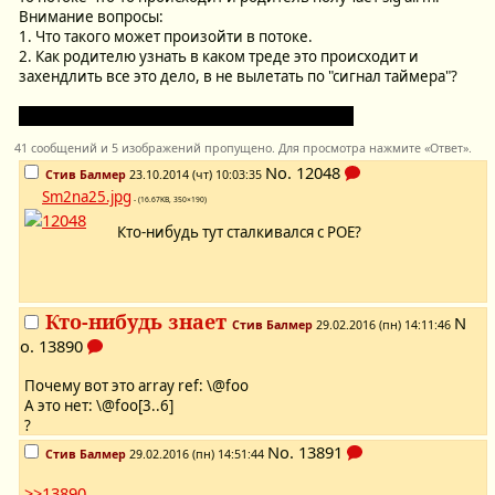
Внимание вопросы:
1. Что такого может произойти в потоке.
2. Как родителю узнать в каком треде это происходит и
захендлить все это дело, в не вылетать по "сигнал таймера"?
На пике Аяно смущается от моего невежества.
41 сообщений и 5 изображений пропущено. Для просмотра нажмите «Ответ».
No.
12048
Стив Балмер
23.10.2014 (чт) 10:03:35
Sm2na25.jpg
- (16.67KB, 350×190)
Кто-нибудь тут сталкивался с POE?
Кто-нибудь знает
N
Стив Балмер
29.02.2016 (пн) 14:11:46
o.
13890
Почему вот это array ref: \@foo
А это нет: \@foo[3..6]
?
No.
13891
Стив Балмер
29.02.2016 (пн) 14:51:44
>>13890