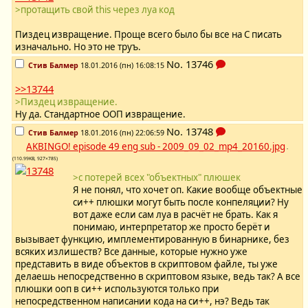
>протащить свой this через луа код
Пиздец извращение. Проще всего было бы все на С писать
изначально. Но это не труъ.
No.
13746
Стив Балмер
18.01.2016 (пн) 16:08:15
>>13744
>Пиздец извращение.
Ну да. Стандартное ООП извращение.
No.
13748
Стив Балмер
18.01.2016 (пн) 22:06:59
AKBINGO! episode 49 eng sub - 2009_09_02_mp4_20160.jpg
-
(110.99KB, 927×785)
>с потерей всех "объектных" плюшек
Я не понял, что хочет оп. Какие вообще объектные
си++ плюшки могут быть после конпеляции? Ну
вот даже если сам луа в расчёт не брать. Как я
понимаю, интерпретатор же просто берёт и
вызывает функцию, имплементированную в бинарнике, без
всяких излишеств? Все данные, которые нужно уже
представить в виде объектов в скриптовом файле, ты уже
делаешь непосредственно в скриптовом языке, ведь так? А все
плюшки ооп в си++ используются только при
непосредственном написании кода на си++, нэ? Ведь так