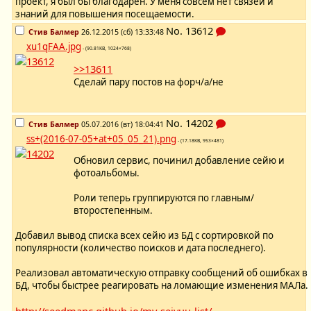
проект, я был бы благодарен. У меня совсем нет связей и
знаний для повышения посещаемости.
No.
13612
Стив Балмер
26.12.2015 (сб) 13:33:48
xu1qFAA.jpg
- (90.81KB, 1024×768)
>>13611
Сделай пару постов на форч/а/не
No.
14202
Стив Балмер
05.07.2016 (вт) 18:04:41
ss+(2016-07-05+at+05_05_21).png
- (17.18KB, 953×481)
Обновил сервис, починил добавление сейю и
фотоальбомы.
Роли теперь группируются по главным/
второстепенным.
Добавил вывод списка всех сейю из БД с сортировкой по
популярности (количество поисков и дата последнего).
Реализовал автоматическую отправку сообщений об ошибках в
БД, чтобы быстрее реагировать на ломающие изменения МАЛа.
http://seedmanc.github.io/my-seiyuu-list/