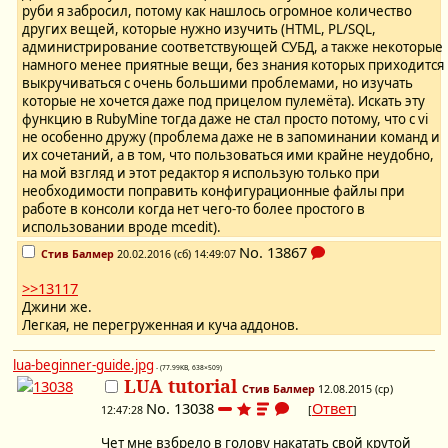
руби я забросил, потому как нашлось огромное количество
других вещей, которые нужно изучить (HTML, PL/SQL,
администрирование соответствующей СУБД, а также некоторые
намного менее приятные вещи, без знания которых приходится
выкручиваться с очень большими проблемами, но изучать
которые не хочется даже под прицелом пулемёта). Искать эту
функцию в RubyMine тогда даже не стал просто потому, что с vi
не особенно дружу (проблема даже не в запоминании команд и
их сочетаний, а в том, что пользоваться ими крайне неудобно,
на мой взгляд и этот редактор я использую только при
необходимости поправить конфигурационные файлы при
работе в консоли когда нет чего-то более простого в
использовании вроде mcedit).
No.
13867
Стив Балмер
20.02.2016 (сб) 14:49:07
>>13117
Джини же.
Легкая, не перегруженная и куча аддонов.
lua-beginner-guide.jpg
- (77.99KB, 638×509)
LUA tutorial
Стив Балмер
12.08.2015 (ср)
No.
13038
Ответ
12:47:28
[
]
Чет мне взбрело в голову накатать свой крутой