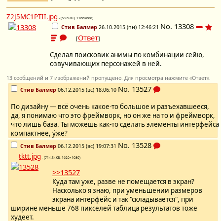
Z2J5MC1PTII.jpg
- (68.69KB, 1166×688)
No.
13308
Стив Балмер
26.10.2015 (пн) 12:46:21
Ответ
[
]
Cделал поисковик анимы по комбинации сейю,
озвучивающих персонажей в ней.
13 сообщений и 7 изображений пропущено. Для просмотра нажмите «Ответ».
No.
13527
Стив Балмер
06.12.2015 (вс) 18:06:10
По дизайну — всё очень какое-то большое и разъехавшееся,
да, я понимаю что это фреймворк, но он же на то и фреймворк,
что лишь база. Ты можешь как-то сделать элементы интерфейса
компактнее, ýже?
No.
13528
Стив Балмер
06.12.2015 (вс) 19:07:31
tktt.jpg
- (714.54KB, 1620×1080)
>>13527
Куда там уже, разве не помещается в экран?
Насколько я знаю, при уменьшении размеров
экрана интерфейс и так "складывается", при
ширине меньше 768 пикселей таблица результатов тоже
худеет.