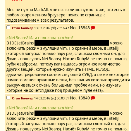
Мне не нужно MarkAll, мне всего лишь нужно то же, что есть в
любом современном браузере: поиск по странице с
подсвечиванием всех результатов.
No.
13848
Стив Балмер
13.02.2016 (сб) 23:16:47
>NetBeans? Или пользоваться Vim?
В IDE JetBrains
ололо, отечественный производитель
можно
включить режим эмуляции vim. По крайней мере, в IntelliJ
(который запускал только пару раз, слишком сложный он, для
Джавы пользуюсь NetBeans). Насчёт RubyMine точно не помню,
руби я забросил, потому как нашлось огромное количество
других вещей, которые нужно изучить (HTML, PL/SQL,
администрирование соответствующей СУБД, а также некоторые
намного менее приятные вещи, без знания которых приходится
выкручиваться с очень большими проблемами, но изучать
которые не хочется даже под прицелом пулемёта).
No.
13849
Стив Балмер
14.02.2016 (вс) 00:03:51
>NetBeans? Или пользоваться Vim?
В IDE JetBrains
ололо, отечественный производитель
можно
включить режим эмуляции vim. По крайней мере, в IntelliJ
(который запускал только пару раз, слишком сложный он, для
Джавы пользуюсь NetBeans). Насчёт RubyMine точно не помню,