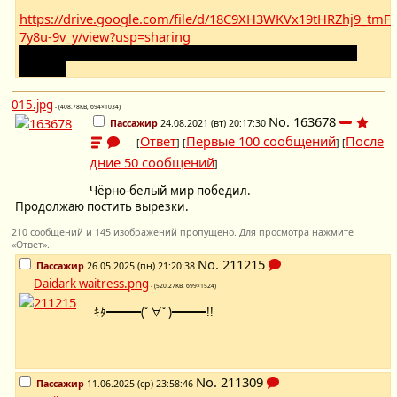
https://drive.google.com/file/d/18C9XH3WKVx19tHRZhj9_tmF
7y8u-9v_y/view?usp=sharing
Треки как-то то ли замедлились, то ли ещё что, непонятно
почему.
015.jpg
- (408.78KB, 694×1034)
No.
163678
Пассажир
24.08.2021 (вт) 20:17:30
Ответ
Первые 100 сообщений
После
[
] [
] [
дние 50 сообщений
]
Чёрно-белый мир победил.
Продолжаю постить вырезки.
210 сообщений и 145 изображений пропущено. Для просмотра нажмите
«Ответ».
No.
211215
Пассажир
26.05.2025 (пн) 21:20:38
Daidark waitress.png
- (520.27KB, 699×1524)
ｷﾀ━━━(ﾟ∀ﾟ)━━━!!
No.
211309
Пассажир
11.06.2025 (ср) 23:58:46