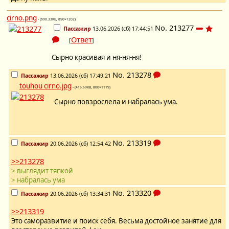
cirno.png
- (690.33KB, 850×1202)
No.
213277
Пассажир
13.06.2026 (сб) 17:44:51
Ответ
[
]
Сырно красивая и ня-ня-ня!
No.
213278
Пассажир
13.06.2026 (сб) 17:49:21
touhou cirno.jpg
- (415.59KB, 800×1119)
Сырно повзрослела и набралась ума.
No.
213319
Пассажир
20.06.2026 (сб) 12:54:42
>>213278
> выглядит тяпкой
> набралась ума
No.
213320
Пассажир
20.06.2026 (сб) 13:34:31
>>213319
Это саморазвитие и поиск себя. Весьма достойное занятие для