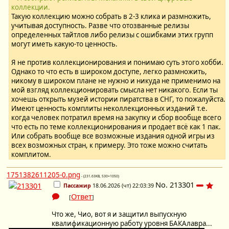
коллекции.
Такую коллекцию можно собрать в 2-3 клика и размножить,
учитывая доступность. Разве что отозванные релизы
определенных тайтлов либо релизы с ошибками этих групп
могут иметь какую-то ценность.
Я не против коллекционирования и понимаю суть этого хобби.
Однако то что есть в широком доступе, легко размножить,
никому в широком плане не нужно и никуда не применимо на
мой взгляд коллекционировать смысла нет никакого. Если ты
хочешь открыть музей истории пиратства в СНГ, то пожалуйста.
Имеют ценность комплиты неколлекционных изданий т.е.
когда человек потратил время на закупку и сбор вообще всего
что есть по теме коллекционирования и продает всё как 1 пак.
Или собрать вообще все возможные издания одной игры из
всех возможных стран, к примеру. Это тоже можно считать
комплитом.
1751382611205-0.png
- (231.63KB, 530×1050)
No.
213301
Пассажир
18.06.2026 (чт) 22:03:39
Ответ
[
]
Что же, Чио, вот я и защитил выпускную
квалификационную работу уровня БАКАлавра...