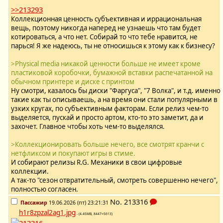
>>213293
Коллекционная ценность субъективная и иррациональная
вещь, поэтому никогда наперед не узнаешь что там будет
котироваться, а что нет. Собирай то что тебе нравится, не
парься! Я же надеюсь, ты не относишься к этому как к бизнесу?
>Physical media никакой ценности больше не имеет кроме
пластиковой коробочки, бумажной вставки распечатанной на
обычном принтере и диске с принтом
Ну смотри, казалось бы диски "Фаргуса", "7 Волка", и т.д. именно
такие как ты описываешь, а на время они стали популярными в
узких кругах, по субъективным факторам. Если релиз чем-то
выделяется, пускай и просто артом, кто-то это заметит, да и
захочет. Главное чтобы хоть чем-то выделялся.
>Коллекционировать больше нечего, все смотрят кранчи с
нетфликсом и покупают игры в стиме.
И собирают релизы R.G. Механики в свои цифровые
коллекции.
А так-то "сезон отвратительный, смотреть совершенно нечего",
полностью согласен.
No.
213316
Пассажир
19.06.2026 (пт) 23:21:31
h1r8zpzal2ag1.jpg
- (4.45MB, 8447×5613)