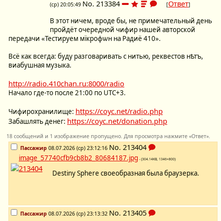
No.
213384
Ответ
(ср) 20:05:49
[
]
В этот ничем, вроде бы, не примечательный день
пройдёт очередной чифир нашей авторской
передачи «Тестируем мїкрофѡн на Радиё 410».
Всё как всегда: буду разговаривать с нитью, реквестов нѣтъ,
виабушная музыка.
http://radio.410chan.ru:8000/radio
Начало где-то после 21:00 по UTC+3.
https://coyc.net/radio.php
Чифирохранилище:
https://coyc.net/donation.php
Забашлять денег:
18 сообщений и 1 изображение пропущено. Для просмотра нажмите «Ответ».
No.
213404
Пассажир
08.07.2026 (ср) 23:12:16
image_57740cfb9cb8b2_80684187.jpg
- (304.14KB, 1346×800)
Destiny Sphere своеобразная была браузерка.
No.
213405
Пассажир
08.07.2026 (ср) 23:13:32