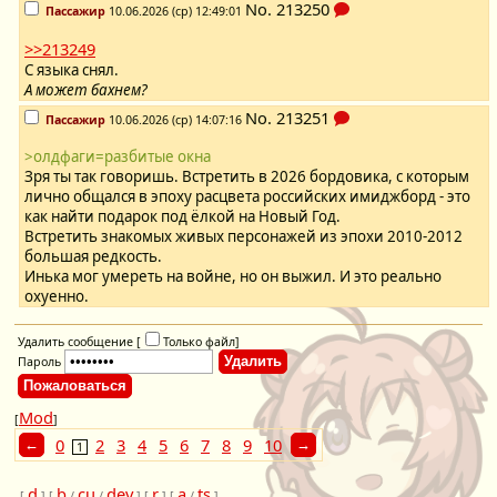
No.
213250
Пассажир
10.06.2026 (ср) 12:49:01
>>213249
С языка снял.
А может бахнем?
No.
213251
Пассажир
10.06.2026 (ср) 14:07:16
>олдфаги=разбитые окна
Зря ты так говоришь. Встретить в 2026 бордовика, с которым
лично общался в эпоху расцвета российских имиджборд - это
как найти подарок под ёлкой на Новый Год.
Встретить знакомых живых персонажей из эпохи 2010-2012
большая редкость.
Инька мог умереть на войне, но он выжил. И это реально
охуенно.
Удалить сообщение [
Только файл
]
Пароль
Mod
[
]
0
2
3
4
5
6
7
8
9
10
1
d
b
cu
dev
r
a
ts
[
] [
/
/
] [
] [
/
]