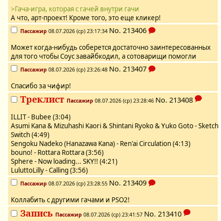
>Гача-игра, которая с гачей внутри гачи
А что, арт-проект! Кроме того, это еще кликер!
No.
213406
Пассажир
08.07.2026 (ср) 23:17:34
Может когда-нибудь соберется достаточно заинтересованных
для того чтобы Соус завайбкодил, а сотоварищи помогли
No.
213407
Пассажир
08.07.2026 (ср) 23:26:48
Спасибо за чифир!
Треклист
No.
213408
Пассажир
08.07.2026 (ср) 23:28:46
ILLIT - Bubee (3:04)
Asumi Kana & Mizuhashi Kaori & Shintani Ryoko & Yuko Goto - Sketch
Switch (4:49)
Sengoku Nadeko (Hanazawa Kana) - Ren'ai Circulation (4:13)
bouno! - Rottara Rottara (3:56)
Sphere - Now loading... SKY!! (4:21)
LuluttoLilly - Calling (3:56)
No.
213409
Пассажир
08.07.2026 (ср) 23:28:55
Коллабить с другими гачами и PSO2!
Запись
No.
213410
Пассажир
08.07.2026 (ср) 23:41:57