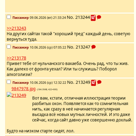
No.
213244
Пассажир
09.06.2026 (вт) 21:33:24
>>213243
На других сайтах такой "хороший тред" каждый день, советую
вернуться туда.
No.
213247
Пассажир
10.06.2026 (ср) 07:05:22
>>213178
Привет тебе от нульчанского вахаеба. Очень рад, что ты жив.
Как далеко от фронта уехал? Или ты служишь? Поборол
алкоголизм?
No.
213249
Пассажир
10.06.2026 (ср) 12:32:22
9847978.jpg
- (184.35KB, 422×600)
Вот вам, кстати, отличная иллюстрация теории
разбитых окон. Появляется как-то сомнительная
нить, как сразу в неё начинается регулярная
высадка всё новых мутных личностей. И это даже
сейчас, когда сайт давно уже совершенно дохлый.
Будто на низком старте сидят, лол.