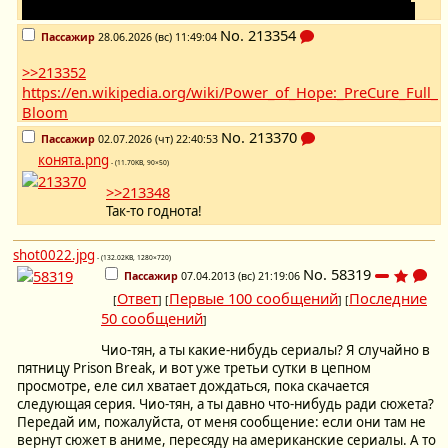
мушкетёры, да - но только махосёдзи ставшие махооннами.
No.
213354
Пассажир
28.06.2026 (вс) 11:49:04
>>213352
https://en.wikipedia.org/wiki/Power_of_Hope:_PreCure_Full_
Bloom
No.
213370
Пассажир
02.07.2026 (чт) 22:40:53
конята.png
- (11.70KB, 90×50)
>>213348
Так-то годнота!
shot0022.jpg
- (132.02KB, 1280×720)
No.
58319
Пассажир
07.04.2013 (вс) 21:19:06
Ответ
Первые 100 сообщений
Последние
[
] [
] [
50 сообщений
]
Чио-тян, а ты какие-нибудь сериалы? Я случайно в
пятницу Prison Break, и вот уже третьи сутки в цепном
просмотре, еле сил хватает дождаться, пока скачается
следующая серия. Чио-тян, а ты давно что-нибудь ради сюжета?
Передай им, пожалуйста, от меня сообщение: если они там не
вернут сюжет в аниме, пересяду на американские сериалы. А то