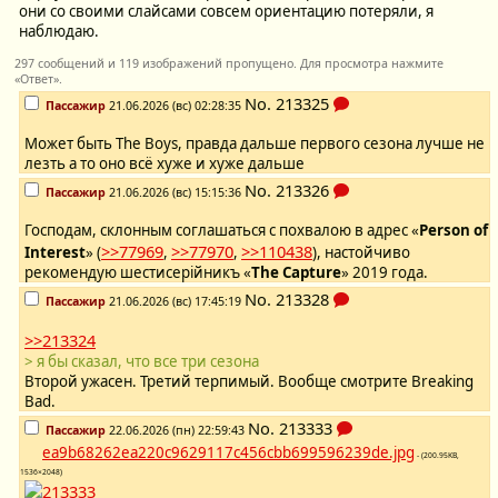
они со своими слайсами совсем ориентацию потеряли, я
наблюдаю.
297 сообщений и 119 изображений пропущено. Для просмотра нажмите
«Ответ».
No.
213325
Пассажир
21.06.2026 (вс) 02:28:35
Может быть The Boys, правда дальше первого сезона лучше не
лезть а то оно всё хуже и хуже дальше
No.
213326
Пассажир
21.06.2026 (вс) 15:15:36
Господам, склонным соглашаться с похвалою в адрес «
Person of
>>77969
>>77970
>>110438
Interest
» (
,
,
), настойчиво
рекомендую шестисерійникъ «
The Capture
» 2019 года.
No.
213328
Пассажир
21.06.2026 (вс) 17:45:19
>>213324
> я бы сказал, что все три сезона
Второй ужасен. Третий терпимый. Вообще смотрите Breaking
Bad.
No.
213333
Пассажир
22.06.2026 (пн) 22:59:43
ea9b68262ea220c9629117c456cbb699596239de.jpg
- (200.95KB,
1536×2048)