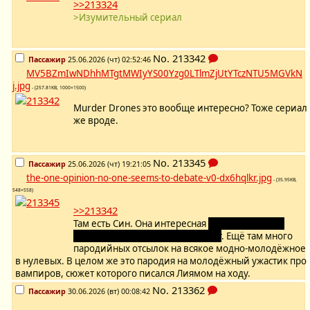
>>213324
>Изумительный сериал
No.
213342
Пассажир
25.06.2026 (чт) 02:52:46
MV5BZmIwNDhhMTgtMWIyYS00Yzg0LTlmZjUtYTczNTU5MGVkN
j.jpg
- (257.81KB, 1000×1500)
Murder Drones это вообще интересно? Тоже сериал
же вроде.
No.
213345
Пассажир
25.06.2026 (чт) 19:21:05
the-one-opinion-no-one-seems-to-debate-v0-dx6hqlkr.jpg
- (35.95KB,
548×558)
>>213342
Там есть Син. Она интересная
если ты русский/
мексиканец тридцати-сорока лет
. Ещё там много
пародийных отсылок на всякое модно-молодёжное
в нулевых. В целом же это пародия на молодёжный ужастик про
вампиров, сюжет которого писался Лиямом на ходу.
No.
213362
Пассажир
30.06.2026 (вт) 00:08:42