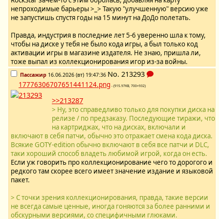
RockStar зачем-то с этим боролась, добавляя на карту
непроходимые барьеры >_> Такую "улучшенную" версию уже
не запустишь спустя годы на 15 минут на ДоДо полетать.
Правда, индустрия в последние лет 5-6 уверенно шла к тому,
чтобы на диске у тебя не было кода игры, а был только код
активации игры в магазине издателя. Не знаю, пришла ли,
тоже выпал из коллекционирования игор из-за войны.
No.
213293
Пассажир
16.06.2026 (вт) 19:47:36
17776306707651441124.png
- (915.97KB, 700×932)
>>213287
> Ну, это справедливо только для покупки диска на
релизе / по предзаказу. Последующие тиражи, что
на картриджах, что на дисках, включали и
включают в себя патчи, обычно это отражает смена кода диска.
Всякие GOTY-edition обычно включают в себя все патчи и DLC,
таки хороший способ владеть любимой игрой, когда он есть.
Если уж говорить про коллекционирование чего то дорогого и
редкого там скорее всего имеет значение издание и языковой
пакет.
> С точки зрения коллекционирования, правда, такие версии
не всегда самые ценные, иногда гоняются за более ранними и
обскурными версиями, со специфичными глюками.