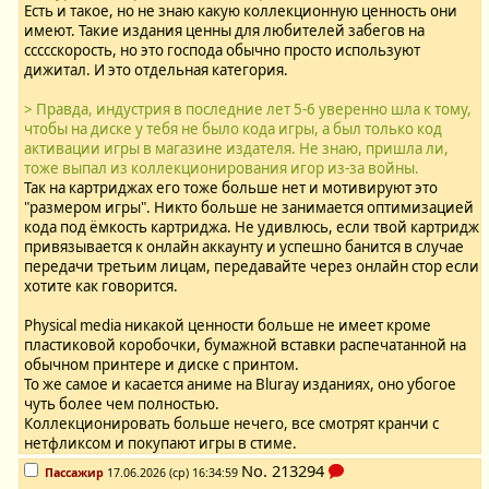
Есть и такое, но не знаю какую коллекционную ценность они
имеют. Такие издания ценны для любителей забегов на
ссссскорость, но это господа обычно просто используют
дижитал. И это отдельная категория.
> Правда, индустрия в последние лет 5-6 уверенно шла к тому,
чтобы на диске у тебя не было кода игры, а был только код
активации игры в магазине издателя. Не знаю, пришла ли,
тоже выпал из коллекционирования игор из-за войны.
Так на картриджах его тоже больше нет и мотивируют это
"размером игры". Никто больше не занимается оптимизацией
кода под ёмкость картриджа. Не удивлюсь, если твой картридж
привязывается к онлайн аккаунту и успешно банится в случае
передачи третьим лицам, передавайте через онлайн стор если
хотите как говорится.
Physical media никакой ценности больше не имеет кроме
пластиковой коробочки, бумажной вставки распечатанной на
обычном принтере и диске с принтом.
То же самое и касается аниме на Bluray изданиях, оно убогое
чуть более чем полностью.
Коллекционировать больше нечего, все смотрят кранчи с
нетфликсом и покупают игры в стиме.
No.
213294
Пассажир
17.06.2026 (ср) 16:34:59