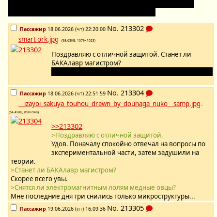
Забавно, что во время доклада вместо "Электромагнитных
полей" произнес "Электромагнитных лолей"...
No.
213302
Пассажир
18.06.2026 (чт) 22:20:00
smart ork.jpg
- (98.63KB, 1079×1023)
Поздравляю с отличной защитой. Станет ли
БАКАлавр магистром?
Снятся ли электромагнитным лолям медные овцы?
No.
213304
Пассажир
18.06.2026 (чт) 22:51:59
__izayoi_sakuya_touhou_drawn_by_dounaga_nuko__samp.jpg
-
(64.45KB, 850×948)
>>213302
>Поздравляю с отличной защитой.
Удов. Поначалу спокойно отвечал на вопросы по
экспериментальной части, затем задушили на
теории.
>Станет ли БАКАлавр магистром?
Скорее всего увы.
>Снятся ли электромагнитным лолям медные овцы?
Мне последние дня три снились только микроструктуры...
No.
213305
Пассажир
19.06.2026 (пт) 16:09:36