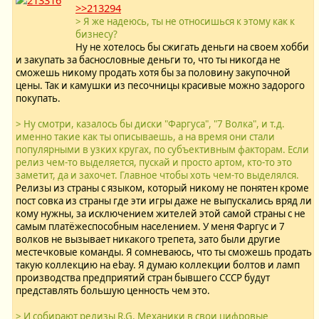
>>213294
> Я же надеюсь, ты не относишься к этому как к
бизнесу?
Ну не хотелось бы сжигать деньги на своем хобби
и закупать за баснословные деньги то, что ты никогда не
сможешь никому продать хотя бы за половину закупочной
цены. Так и камушки из песочницы красивые можно задорого
покупать.
> Ну смотри, казалось бы диски "Фаргуса", "7 Волка", и т.д.
именно такие как ты описываешь, а на время они стали
популярными в узких кругах, по субъективным факторам. Если
релиз чем-то выделяется, пускай и просто артом, кто-то это
заметит, да и захочет. Главное чтобы хоть чем-то выделялся.
Релизы из страны с языком, который никому не понятен кроме
пост совка из страны где эти игры даже не выпускались вряд ли
кому нужны, за исключением жителей этой самой страны с не
самым платёжеспособным населением. У меня Фаргус и 7
волков не вызывает никакого трепета, зато были другие
местечковые команды. Я сомневаюсь, что ты сможешь продать
такую коллекцию на ebay. Я думаю коллекции болтов и ламп
производства предприятий стран бывшего СССР будут
представлять большую ценность чем это.
> И собирают релизы R.G. Механики в свои цифровые