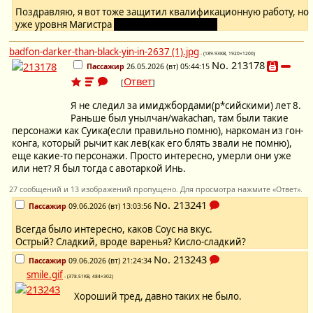
Поздравляю, я вот тоже защитил квалификационную работу, но
уже уровня Магистра
(джедая судя по всему)
badfon-darker-than-black-yin-in-2637 (1).jpg
- (189.93KB, 1920×1200)
No.
213178
Пассажир
26.05.2026 (вт) 05:44:15
Ответ
[
]
Я не следил за имиджбордами(р*сийскими) лет 8.
Раньше был унылчан/wakachan, там были такие
персонажи как Суика(если правильно помню), наркоман из гон-
конга, который рычит как лев(как его блять звали не помню),
еще какие-то персонажи. Просто интересно, умерли они уже
или нет? Я был тогда с авотаркой Инь.
27 сообщений и 13 изображений пропущено. Для просмотра нажмите «Ответ».
No.
213241
Пассажир
09.06.2026 (вт) 13:03:56
Всегда было интересно, каков Соус на вкус.
Острый? Сладкий, вроде варенья? Кисло-сладкий?
No.
213243
Пассажир
09.06.2026 (вт) 21:24:34
smile.gif
- (378.51KB, 484×302)
Хороший тред, давно таких не было.