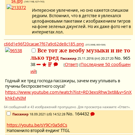
s4.jpg
- (149.11KB, 627×743)
Интересное увлечение, но оно кажется слишком
редким. Вспомнил, что в детстве я увлекался
целофановыми пакетами с изображением тигров
на фоне зеленых джунглей. Но их даже фото нет в
интернетах лол.
c66d1e96f20cacae7f67a9c62de8c185.png
- (372.06KB, 800×584)
Все тот же веобу музыки и не то
лько тред
No.
965
Пассажир
25.11.2016 (пт) 20:27:20
38
Ответ
Последние 50 сообщен
[
] [
ий
]
Годный же тред господа пассажиры, зачем ему уплывать в
пучины беспросветного соуса?
https://www.youtube.com/watch?list=RD3exsRhw3xt8&v=SnX
khkEvNIM
64 сообщений и 43 изображений пропущено. Для просмотра нажмите «Ответ».
No.
164432
Пассажир
18.09.2021 (сб) 14:52:28
https://youtu.be/sY9Cr0a5dCs
Напомнило второй ендинг TTGL