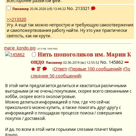
всесторонне развитой феи.
No.
213321
Пассажир
20.06.2026 (сб) 13:44:22
>>213320
Угу. А ещё так можно непростую и требующую самоотвержения
и самопожертвования работу найти. Ну это уже практически
святость, как ни крути.
marie_kondo.jpg
- (33.51KB, 1006×566)
Нить шопоголиков им. Марии К
ондо
No.
145862
Пассажир
02.06.2019 (вс) 12:55:52
Ответ
Первые 100 сообщений
По
[
] [
] [
следние 50 сообщений
]
В этой нити предлагается делиться и хвастатсья различными
выгодными (и не очень) покупками, скорее всего связанными с
хобби, скорее всего околоигровые.
Можно делиться информацией о том, где что сейчас
прикольного можно купить, а также помогать друг-другу с
информацией о площадках процессе поиска / совершения
покупок / доставкой.
И да, по всем в этой нити горькими слезами плачет Мария
Кондо.