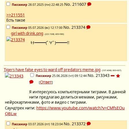
No.
211607
Пассажир
28.07.2025 (пн) 22:48:25
>>211551
Есть такое
No.
213374
Пассажир
05.07.2026 (вс) 12:17:00
girl with drink.png
- (223.15KB, 469×986)
ｷﾀ━━━(ﾟ∀ﾟ)━━━!!
Tigers have false eyes to ward off predators meme.jpg
- (107.40KB, 800×607)
No.
213343
Пассажир
25.06.2026 (чт) 09:12:44
Ответ
[
]
Я интересуюсь компьютерными тиграми. В данной
нити предлагаю делиться мемами, рисунками,
нейрокартинками, фото и видео с тиграми.
https://www.youtube.com/watch?v=CMfsEOu
Саундтрек нити:
QBLw
No.
213372
Пассажир
03.07.2026 (пт) 18:23:04