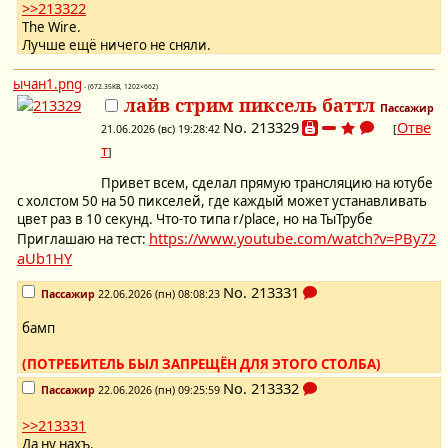
>>213322
The Wire.
Лучше ещё ничего не сняли.
ычан1.png
- (672.35KB, 1202×662)
лайв стрим пиксель баттл
Пассажир
No.
213329
Отве
21.06.2026 (вс) 19:28:42
[
т
]
Привет всем, сделал прямую трансляцию на ютубе
с холстом 50 на 50 пикселей, где каждый может устанавливать
цвет раз в 10 секунд. Что-то типа r/place, но на ТыТрубе
https://www.youtube.com/watch?v=PBy72
Приглашаю на тест:
aUb1HY
No.
213331
Пассажир
22.06.2026 (пн) 08:08:23
бамп
(ПОТРЕБИТЕЛЬ БЫЛ ЗАПРЕЩЁН ДЛЯ ЭТОГО СТОЛБА)
No.
213332
Пассажир
22.06.2026 (пн) 09:25:59
>>213331
Да ну нахъ.