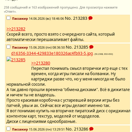
258 сообщений и 163 изображений пропущено. Для просмотра нажмите
«Ответ».
No.
213283
Пассажир
14.06.2026 (вс) 18:46:06
>>213282
Скорей всего, просто взято с очередного сайта, который
автоматически перешакаливает файлы.
No.
213285
Пассажир
15.06.2026 (пн) 08:36:50
d16356-3344-429833e180326ac4fb93-5.jpg
- (90.23KB, 650×650)
>>213280
Перестал понимать смысл вторички игр еще с тех
времен, когда игры писали на болванки. Ну
картриджи разве что, но у меня никогда не было
нормальной сосоли.
А так давно прошли времена "обмена дисками". Всё в дижитале
и ничем ты не владеешь.
Просто красивая коробочка с устаревшей версии игры без
патчей, увы и ах. Сейчас все игры делают именно так.
Я вот понимаю купить на вторичке пиратский диск с ориджинал
контентом карт, текстур, моделей от мододелов.
Диски с лицензиями однообразные.
No.
213286
Пассажир
15.06.2026 (пн) 13:29:51