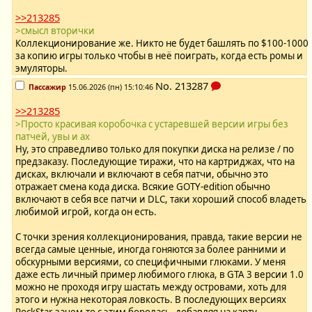
>>213285
>смысл вторички
Коллекционирование же. Никто не будет башлять по $100-1000
за копию игры только чтобы в неё поиграть, когда есть ромы и
эмуляторы.
No.
213287
Пассажир
15.06.2026 (пн) 15:10:46
>>213285
>Просто красивая коробочка с устаревшей версии игры без
патчей, увы и ах
Ну, это справедливо только для покупки диска на релизе / по
предзаказу. Последующие тиражи, что на картриджах, что на
дисках, включали и включают в себя патчи, обычно это
отражает смена кода диска. Всякие GOTY-edition обычно
включают в себя все патчи и DLC, таки хороший способ владеть
любимой игрой, когда он есть.
С точки зрения коллекционирования, правда, такие версии не
всегда самые ценные, иногда гоняются за более ранними и
обскурными версиями, со специфичными глюками. У меня
даже есть личный пример любимого глюка, в GTA 3 версии 1.0
можно не проходя игру шастать между островами, хоть для
этого и нужна некоторая ловкость. В последующих версиях