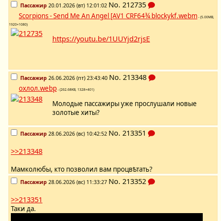
No.
212735
Пассажир
20.01.2026 (вт) 12:01:02
Scorpions - Send Me An Angel [AV1 CRF64¾ blockykf.webm
- (5.00MB,
1920×1080)
https://youtu.be/1UUYjd2rjsE
No.
213348
Пассажир
26.06.2026 (пт) 23:43:40
охлол.webp
- (262.68KB, 1328×401)
Молодые пассажиры уже прослушали новые
золотые хиты?
No.
213351
Пассажир
28.06.2026 (вс) 10:42:52
>>213348
Мамколюбы, кто позволил вам процвѣтать?
No.
213352
Пассажир
28.06.2026 (вс) 11:33:27
>>213351
Таки да.
Представились вдруг "PreCur'ицы тридцать лет спустя". Как