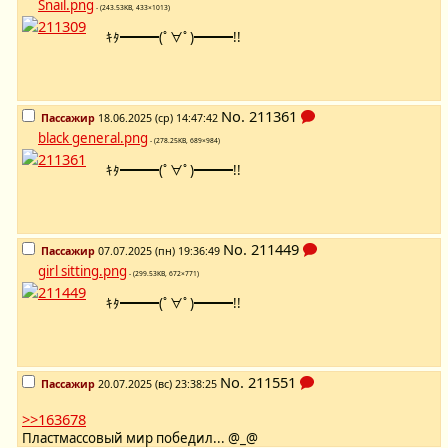
Snail.png
- (243.53KB, 433×1013)
ｷﾀ━━━(ﾟ∀ﾟ)━━━!!
No.
211361
Пассажир
18.06.2025 (ср) 14:47:42
black general.png
- (278.25KB, 689×984)
ｷﾀ━━━(ﾟ∀ﾟ)━━━!!
No.
211449
Пассажир
07.07.2025 (пн) 19:36:49
girl sitting.png
- (299.53KB, 672×771)
ｷﾀ━━━(ﾟ∀ﾟ)━━━!!
No.
211551
Пассажир
20.07.2025 (вс) 23:38:25
>>163678
Пластмассовый мир победил... @_@