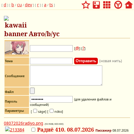
d
b
cu
dev
r
a
ts
[
] [
/
/
] [
] [
/
]
Авто/b/ус
@
?
[
] [
]
(новая нить)
Тема
Сообщение
Файл
(для удаления файлов и
Пароль
сообщений)
Параметры
[
säge]
[
nöko]
08072026radiyo.png
- (93.95KB, 600×600)
Радиё 410. 08.07.2026
Пассажир
08.07.2026