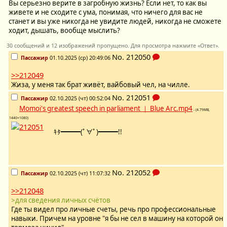
Вы серьезно верите в загробную жизнь? Если нет, то как вы
живете и не сходите с ума, понимая, что ничего для вас не
станет и вы уже никогда не увидите людей, никогда не сможете
ходит, дышать, вообще мыслить?
30 сообщений и 12 изображений пропущено. Для просмотра нажмите «Ответ».
No.
212050
Пассажир
01.10.2025 (ср) 20:49:06
>>212049
Жиза, у меня так брат живёт, вайбовый чел, на чилле.
No.
212051
Пассажир
02.10.2025 (чт) 00:52:04
Momoi's greatest speech in parliament ｜ Blue Arc.mp4
- (4.79MB,
1440×1080)
ｷﾀ━━━(ﾟ∀ﾟ)━━━!!
No.
212052
Пассажир
02.10.2025 (чт) 11:07:32
>>212048
>для сведения личных счётов
Где ты видел про личные счеты, речь про профессиональные
навыки. Причем на уровне "я бы не сел в машину на которой он