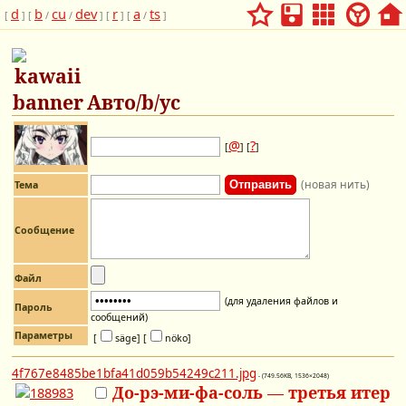
d
b
cu
dev
r
a
ts
[
] [
/
/
] [
] [
/
]
Авто/b/ус
@
?
[
] [
]
(новая нить)
Тема
Сообщение
Файл
(для удаления файлов и
Пароль
сообщений)
Параметры
[
säge]
[
nöko]
4f767e8485be1bfa41d059b54249c211.jpg
- (749.56KB, 1536×2048)
До-рэ-ми-фа-соль — третья итер