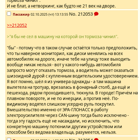
тормоза чинил".
И не блат, а нетворкинг, как будто не 21 век на дворе.
No.
212053
Пассажир
02.10.2025 (чт) 13:13:55
>>212052
>"я бы не сел в машину на которой он тормоза чинил".
"бы" - потому что в таком случае остаётся только предположить,
что ты наверное мониторил, как диски менялись на всех
автомобилях на дороге, иначе тебе на улицу тоже выходить
вообще никак нельзя - вот у какого-нибудь автомобиля
запросто могут отказать тормоза, а водитель может оказаться
шизоидной дурой с купленным водительским удостоверением.
Я вот помню, шёл я из универа однажды - а там машина
вылетела на тротуар, врезалась в фонарный столб, да ещё и
пешехода, рядом проходившего, тюкнула. В городе! Причём на
плавном повороте, и не по инерции, а против неё. По-
видимому водятел слишком усердно руль покрутил.
Вмешательство именно от ЭРА-ГЛОНАСС в работу
электроусилителя через CAN-шину тогда было исключено -
тогда эту гадость ещё не насаждали, но исключить, что
конкретную машину потюнили другим устройством или
способом без ведома владельца, разумеется, нельзя.
No.
212054