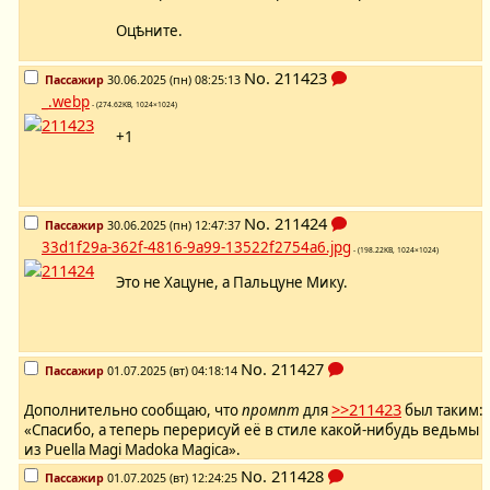
Оцѣните.
No.
211423
Пассажир
30.06.2025 (пн) 08:25:13
_.webp
- (274.62KB, 1024×1024)
+1
No.
211424
Пассажир
30.06.2025 (пн) 12:47:37
33d1f29a-362f-4816-9a99-13522f2754a6.jpg
- (198.22KB, 1024×1024)
Это не Хацуне, а Пальцуне Мику.
No.
211427
Пассажир
01.07.2025 (вт) 04:18:14
>>211423
Дополнительно сообщаю, что
промпт
для
был таким:
«Спасибо, а теперь перерисуй её в стиле какой-нибудь ведьмы
из Puella Magi Madoka Magica».
No.
211428
Пассажир
01.07.2025 (вт) 12:24:25