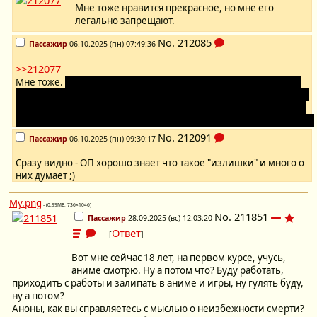
Мне тоже нравится прекрасное, но мне его
легально запрещают.
No.
212085
Пассажир
06.10.2025 (пн) 07:49:36
>>212077
Мне тоже.
На самом деле оно не запрещено, но погружённые
столь глубоко в майю не способны отличить звпрещённое (что
я и сам бы запретил) от незапрещённого. По крайней мере так
мне это видится, но понятно что я тоже не вижу всё как оно есть.
No.
212091
Пассажир
06.10.2025 (пн) 09:30:17
Сразу видно - ОП хорошо знает что такое "излишки" и много о
них думает ;)
My.png
- (0.99MB, 736×1046)
No.
211851
Пассажир
28.09.2025 (вс) 12:03:20
Ответ
[
]
Вот мне сейчас 18 лет, на первом курсе, учусь,
аниме смотрю. Ну а потом что? Буду работать,
приходить с работы и залипать в аниме и игры, ну гулять буду,
ну а потом?
Аноны, как вы справляетесь с мыслью о неизбежности смерти?