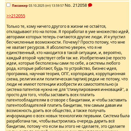
No.
212058
Пассажир
03.10.2025 (пт) 13:59:57
>>212055
Только те, кому ничего другого в жизни не остаётся,
откладывают это на потом. Я проработал в уме множество идей,
авторами которых теперь считаются другие люди. И я упустил
бесчисленные возможности. Почему? Просто потому, что мне
не хватает ресурсов. Я абсолютно уверен, что я не
единственный, кто находится в такой ситуации, и, вероятно,
каждый второй чувствует себя так же. Изобретения (не просто
идеи, которые бесполезны сами по себе, а системы любого
рода, которые работают, будь то устройство, бизнес-идея,
программа, научная теория, ОПГ, корпорация, коррупционная
схема, религия или политическая партия) редки не потому, что
люди не имеют потенции изобрести их самостоятельно (а
система патентов нужна не для "стимулирования инноваций", а
просто для того, чтобы заставить всех платить
патентообладателям в сговоре с бандитами, и чтобы заставить
патентообладателей платить бандитам, тем самым давая им
возможность доить все общество, а также получать
информацию о всех новых технологиях первыми. Система была
разработана так, чтобы выстроилась очередь дарить всё
бандитам, потому что если вы этого не сделаете, это сделаете