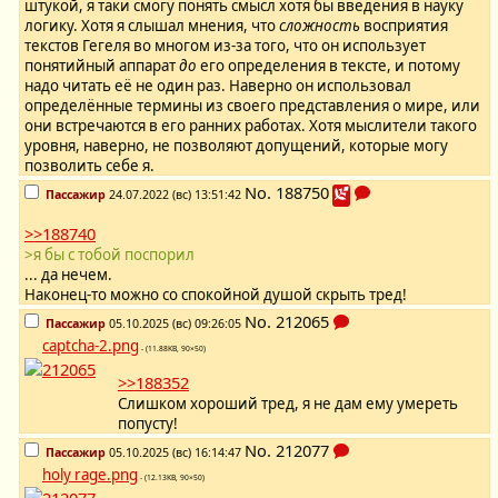
штукой, я таки смогу понять смысл хотя бы введения в науку
логику. Хотя я слышал мнения, что
сложность
восприятия
текстов Гегеля во многом из-за того, что он использует
понятийный аппарат
до
его определения в тексте, и потому
надо читать её не один раз. Наверно он использовал
определённые термины из своего представления о мире, или
они встречаются в его ранних работах. Хотя мыслители такого
уровня, наверно, не позволяют допущений, которые могу
позволить себе я.
No.
188750
Пассажир
24.07.2022 (вс) 13:51:42
>>188740
>я бы с тобой поспорил
... да нечем.
Наконец-то можно со спокойной душой скрыть тред!
No.
212065
Пассажир
05.10.2025 (вс) 09:26:05
captcha-2.png
- (11.88KB, 90×50)
>>188352
Слишком хороший тред, я не дам ему умереть
попусту!
No.
212077
Пассажир
05.10.2025 (вс) 16:14:47
holy rage.png
- (12.13KB, 90×50)