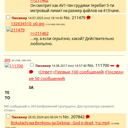
Он смотрит как AV1-тян грудями теребит 5-ти
метровый лимит на размер файлов на 410чане.
No.
211479
Пассажир
14.07.2025 (пн) 18:14:45
132634510_p0.jpg
- (153.66KB, 686×386)
>>211462
...ну, а если серьёзно, какой? Действительно
любопытно.
.jpg
- (81.91KB, 1280×720)
No.
111700
Пассажир
14.08.2017 (пн) 14:57:40
Ответ
Первые 100 сообщений
Последн
[
] [
] [
ие 50 сообщений
]
SA
TE
TO
340 сообщений и 264 изображений пропущено. Для просмотра нажмите
«Ответ».
No.
207842
Пассажир
28.05.2024 (вт) 06:04:15
Bokutachi wa Benkyou ga Dekinai - God is dead, Yui.mp4
- (4.94MB,
1920×1080)