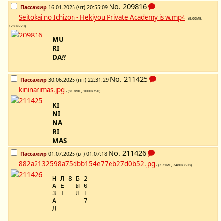
No.
209816
Пассажир
16.01.2025 (чт) 20:55:09
Seitokai no Ichizon - Hekiyou Private Academy is w.mp4
- (5.00MB,
1280×720)
MU
RI
DA
!!
No.
211425
Пассажир
30.06.2025 (пн) 22:31:29
kininarimas.jpg
- (81.36KB, 1000×750)
KI
NI
NA
RI
MAS
No.
211426
Пассажир
01.07.2025 (вт) 01:07:18
882a2132598a75dbb154e77eb27d0b52.jpg
- (2.21MB, 2480×3508)
Н Л 8 Б 2
А Е Ы 0
З Т Л 1
А 7
Д