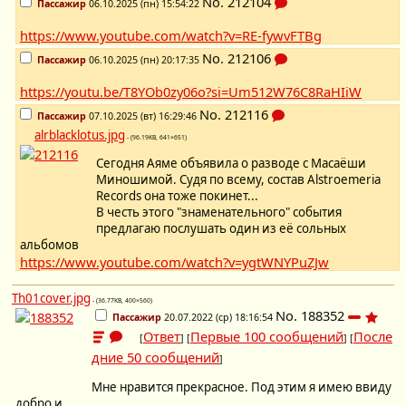
No.
212104
Пассажир
06.10.2025 (пн) 15:54:22
https://www.youtube.com/watch?v=RE-fywvFTBg
No.
212106
Пассажир
06.10.2025 (пн) 20:17:35
https://youtu.be/T8YOb0zy06o?si=Um512W76C8RaHIiW
No.
212116
Пассажир
07.10.2025 (вт) 16:29:46
alrblacklotus.jpg
- (96.19KB, 641×651)
Сегодня Аяме объявила о разводе с Масаёши
Миношимой. Судя по всему, состав Alstroemeria
Records она тоже покинет...
В честь этого "знаменательного" события
предлагаю послушать один из её сольных
альбомов
https://www.youtube.com/watch?v=ygtWNYPuZJw
Th01cover.jpg
- (36.77KB, 400×560)
No.
188352
Пассажир
20.07.2022 (ср) 18:16:54
Ответ
Первые 100 сообщений
После
[
] [
] [
дние 50 сообщений
]
Мне нравится прекрасное. Под этим я имею ввиду
добро и