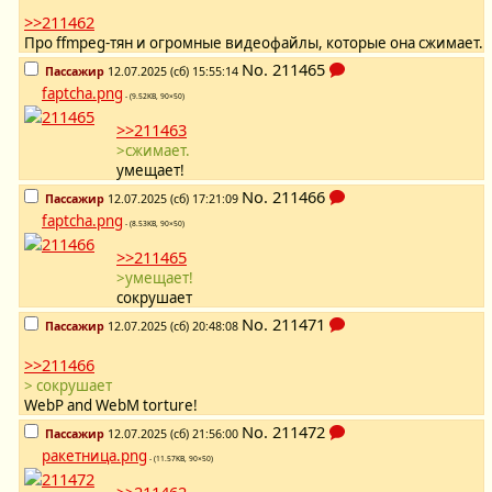
>>211462
Про ffmpeg-тян и огромные видеофайлы, которые она сжимает.
No.
211465
Пассажир
12.07.2025 (сб) 15:55:14
faptcha.png
- (9.52KB, 90×50)
>>211463
>сжимает.
умещает!
No.
211466
Пассажир
12.07.2025 (сб) 17:21:09
faptcha.png
- (8.53KB, 90×50)
>>211465
>умещает!
сокрушает
No.
211471
Пассажир
12.07.2025 (сб) 20:48:08
>>211466
> сокрушает
WebP and WebM torture!
No.
211472
Пассажир
12.07.2025 (сб) 21:56:00
ракетница.png
- (11.57KB, 90×50)
>>211462