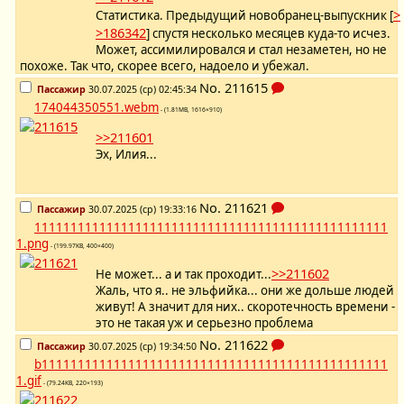
>
Статистика. Предыдущий новобранец-выпускник [
>186342
] спустя несколько месяцев куда-то исчез.
Может, ассимилировался и стал незаметен, но не
похоже. Так что, скорее всего, надоело и убежал.
No.
211615
Пассажир
30.07.2025 (ср) 02:45:34
174044350551.webm
- (1.81MB, 1616×910)
>>211601
Эх, Илия...
No.
211621
Пассажир
30.07.2025 (ср) 19:33:16
1111111111111111111111111111111111111111111111111
1.png
- (199.97KB, 400×400)
>>211602
Не может... а и так проходит...
Жаль, что я.. не эльфийка... они же дольше людей
живут! А значит для них.. скоротечность времени -
это не такая уж и серьезно проблема
No.
211622
Пассажир
30.07.2025 (ср) 19:34:50
b111111111111111111111111111111111111111111111111
1.gif
- (79.24KB, 220×193)