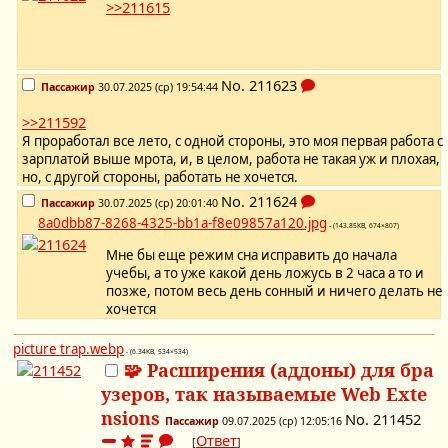
>>211615
No.
211623
Пассажир
30.07.2025 (ср) 19:54:44
>>211592
Я проработал все лето, с одной стороны, это моя первая работа с
зарплатой выше мрота, и, в целом, работа не такая уж и плохая,
но, с другой стороны, работать не хочется.
No.
211624
Пассажир
30.07.2025 (ср) 20:01:40
8a0dbb87-8268-4325-bb1a-f8e09857a120.jpg
- (143.85KB, 674×807)
Мне бы еще режим сна исправить до начала
учебы, а то уже какой день ложусь в 2 часа а то и
позже, потом весь день сонный и ничего делать не
хочется
picture trap.webp
- (6.34KB, 534×534)
🧩 Расширения (аддоны) для бра
узеров, так называемые Web Exte
nsions
No.
211452
Пассажир
09.07.2025 (ср) 12:05:16
Ответ
[
]