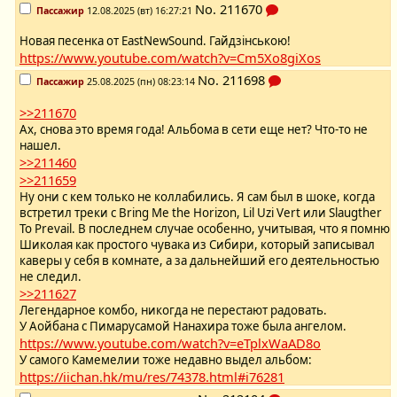
No.
211670
Пассажир
12.08.2025 (вт) 16:27:21
Новая песенка от EastNewSound. Гайдзiнською!
https://www.youtube.com/watch?v=Cm5Xo8giXos
No.
211698
Пассажир
25.08.2025 (пн) 08:23:14
>>211670
Ах, снова это время года! Альбома в сети еще нет? Что-то не
нашел.
>>211460
>>211659
Ну они с кем только не коллабились. Я сам был в шоке, когда
встретил треки с Bring Me the Horizon, Lil Uzi Vert или Slaugther
To Prevail. В последнем случае особенно, учитывая, что я помню
Шиколая как простого чувака из Сибири, который записывал
каверы у себя в комнате, а за дальнейший его деятельностью
не следил.
>>211627
Легендарное комбо, никогда не перестают радовать.
У Аойбана с Пимарусамой Нанахира тоже была ангелом.
https://www.youtube.com/watch?v=eTplxWaAD8o
У самого Камемелии тоже недавно выдел альбом:
https://iichan.hk/mu/res/74378.html#i76281