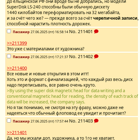
До ельцинской РФ они вроде бы не добрались, но модели
SuperDisk LS-240 способны были обычную дискету
1440 килобайтов переформатировать на 32 мегабайта,
и за счёт чего же? — прежде всего за счёт
черепичной записи,
способной нарастить плотность дорожек.
No.
211401
Пассажир
27.06.2025 (пт) 16:58:14
>>211399
Это уже с материалами от художника?
No.
211402
Пассажир
27.06.2025 (пт) 17:21:37
>>211400
Все новые и новые открытия в этом итт!
Хоть это и формат с финализацией, что каждый раз весь диск
надо переписывать, все равно очень круто.
>By using the super disk magnetic head for data writing and a
conventional magnetic head for reading, the density of each track of
data will be increased, the company says.
Но я так понимаю, не смотря на эту фразу, можно даже не
надеяться что обычный флоповод ее увидит и прочитает?
No.
211403
Пассажир
27.06.2025 (пт) 17:57:44
>>211401
Да, но мы искали доп. художника, а то 1го не хватает.