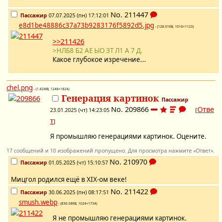
No.
211447
Пассажир
07.07.2025 (пн) 17:12:01
e8d1be48886c37a73b9283176f5892d5.jpg
- (128.01KB, 1016×1123)
>>211426
>НЛБ8 Б2 АЕ ЫО ЗТ Л1 А 7 Д.
Какое глубокое изречение...
chel.png
- (1.82MB, 1248×1824)
Генерация картинок
Пассажир
No.
209866
Отве
23.01.2025 (чт) 14:23:05
[
т
]
Я промышляю генерациями картинок. Оцените.
17 сообщений и 10 изображений пропущено. Для просмотра нажмите «Ответ».
No.
210970
Пассажир
01.05.2025 (чт) 15:10:57
Мицгол родился ещё в XIX-ом веке!
No.
211422
Пассажир
30.06.2025 (пн) 08:17:51
smush.webp
- (836.58KB, 1024×1734)
Я не промышляю генерациями картинок.