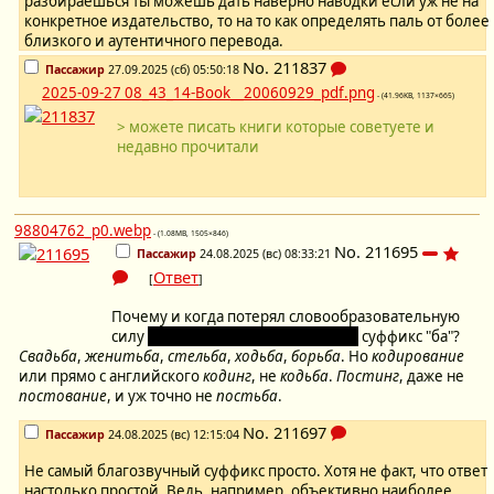
разбираешься ты можешь дать наверно наводки если уж не на
конкретное издательство, то на то как определять паль от более
близкого и аутентичного перевода.
No.
211837
Пассажир
27.09.2025 (сб) 05:50:18
2025-09-27 08_43_14-Book__20060929_pdf.png
- (41.96KB, 1137×665)
> можете писать книги которые советуете и
недавно прочитали
98804762_p0.webp
- (1.08MB, 1505×846)
No.
211695
Пассажир
24.08.2025 (вс) 08:33:21
Ответ
[
]
Почему и когда потерял словообразовательную
силу
(если потерял, не лингвист я)
суффикс "ба"?
Свадьба
,
женитьба
,
стельба
,
ходьба
,
борьба
. Но
кодирование
или прямо с английского
кодинг
, не
кодьба
.
Постинг
, даже не
постование
, и уж точно не
постьба
.
No.
211697
Пассажир
24.08.2025 (вс) 12:15:04
Не самый благозвучный суффикс просто. Хотя не факт, что ответ
настолько простой. Ведь, например, объективно наиболее