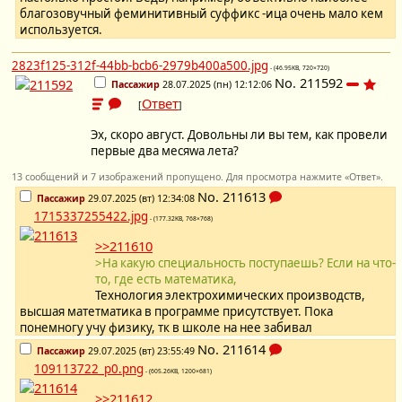
благозовучный феминитивный суффикс -ица очень мало кем
используется.
2823f125-312f-44bb-bcb6-2979b400a500.jpg
- (46.95KB, 720×720)
No.
211592
Пассажир
28.07.2025 (пн) 12:12:06
Ответ
[
]
Эх, скоро август. Довольны ли вы тем, как провели
первые два месяwа лета?
13 сообщений и 7 изображений пропущено. Для просмотра нажмите «Ответ».
No.
211613
Пассажир
29.07.2025 (вт) 12:34:08
1715337255422.jpg
- (177.32KB, 768×768)
>>211610
>На какую специальность поступаешь? Если на что-
то, где есть математика,
Технология электрохимических производств,
высшая матетматика в программе присутствует. Пока
понемногу учу физику, тк в школе на нее забивал
No.
211614
Пассажир
29.07.2025 (вт) 23:55:49
109113722_p0.png
- (605.26KB, 1200×681)
>>211612