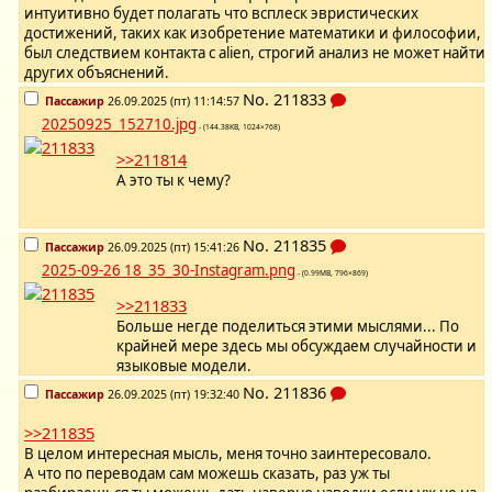
интуитивно будет полагать что всплеск эвристических
достижений, таких как изобретение математики и философии,
был следствием контакта с alien, строгий анализ не может найти
других объяснений.
No.
211833
Пассажир
26.09.2025 (пт) 11:14:57
20250925_152710.jpg
- (144.38KB, 1024×768)
>>211814
А это ты к чему?
No.
211835
Пассажир
26.09.2025 (пт) 15:41:26
2025-09-26 18_35_30-Instagram.png
- (0.99MB, 796×869)
>>211833
Больше негде поделиться этими мыслями... По
крайней мере здесь мы обсуждаем случайности и
языковые модели.
No.
211836
Пассажир
26.09.2025 (пт) 19:32:40
>>211835
В целом интересная мысль, меня точно заинтересовало.
А что по переводам сам можешь сказать, раз уж ты