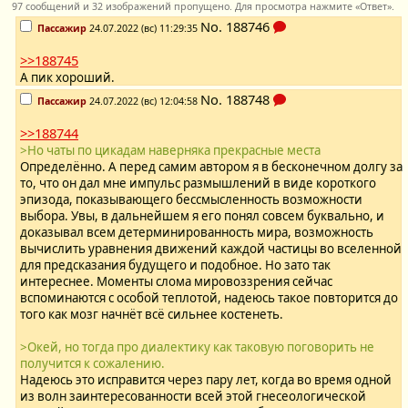
97 сообщений и 32 изображений пропущено. Для просмотра нажмите «Ответ».
No.
188746
Пассажир
24.07.2022 (вс) 11:29:35
>>188745
А пик хороший.
No.
188748
Пассажир
24.07.2022 (вс) 12:04:58
>>188744
>Но чаты по цикадам наверняка прекрасные места
Определённо. А перед самим автором я в бесконечном долгу за
то, что он дал мне импульс размышлений в виде короткого
эпизода, показывающего бессмысленность возможности
выбора. Увы, в дальнейшем я его понял совсем буквально, и
доказывал всем детерминированность мира, возможность
вычислить уравнения движений каждой частицы во вселенной
для предсказания будущего и подобное. Но зато так
интереснее. Моменты слома мировоззрения сейчас
вспоминаются с особой теплотой, надеюсь такое повторится до
того как мозг начнёт всё сильнее костенеть.
>Окей, но тогда про диалектику как таковую поговорить не
получится к сожалению.
Надеюсь это исправится через пару лет, когда во время одной
из волн заинтересованности всей этой гнесеологической