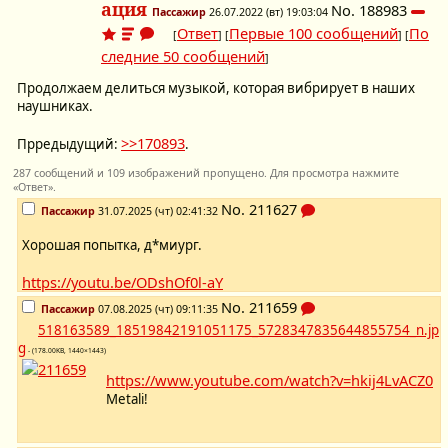
ация
No.
188983
Пассажир
26.07.2022 (вт) 19:03:04
Ответ
Первые 100 сообщений
По
[
] [
] [
следние 50 сообщений
]
Продолжаем делиться музыкой, которая вибрирует в наших
наушниках.
>>170893
Прредыдущий:
.
287 сообщений и 109 изображений пропущено. Для просмотра нажмите
«Ответ».
No.
211627
Пассажир
31.07.2025 (чт) 02:41:32
Хорошая попытка, д*миург.
https://youtu.be/ODshOf0l-aY
No.
211659
Пассажир
07.08.2025 (чт) 09:11:35
518163589_18519842191051175_5728347835644855754_n.jp
g
- (178.00KB, 1440×1443)
https://www.youtube.com/watch?v=hkij4LvACZ0
Metali!