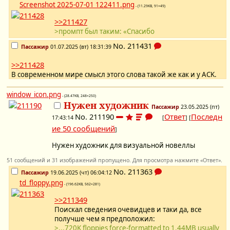
Screenshot 2025-07-01 122411.png
- (11.29KB, 91×49)
>>211427
>промпт был таким: «Спасибо
No.
211431
Пассажир
01.07.2025 (вт) 18:31:39
>>211428
В современном мире смысл этого слова такой же как и у ACK.
window_icon.png
- (28.47KB, 248×250)
Нужен художник
Пассажир
23.05.2025 (пт)
No.
211190
Ответ
Последн
17:43:14
[
] [
ие 50 сообщений
]
Нужен художник для визуальной новеллы
51 сообщений и 31 изображений пропущено. Для просмотра нажмите «Ответ».
No.
211363
Пассажир
19.06.2025 (чт) 06:04:12
td_floppy.png
- (196.62KB, 562×281)
>>211349
Поискал сведения очевидцев и таки да, все
получше чем я предположил:
>...720K floppies force-formatted to 1.44MB usually