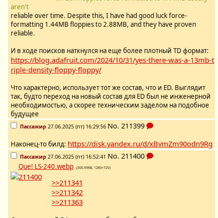
aren't
reliable over time. Despite this, I have had good luck force-
formatting 1.44MB floppies to 2.88MB, and they have proven
reliable.
И в ходе поисков наткнулся на еще более плотный TD формат:
https://blog.adafruit.com/2024/10/31/yes-there-was-a-13mb-t
riple-density-floppy-floppy/
Что характерно, использует тот же состав, что и ED. Выглядит
так, будто переход на новый состав для ED был не инженерной
необходимостью, а скорее техническим заделом на подобное
будущее
No.
211399
Пассажир
27.06.2025 (пт) 16:29:56
https://disk.yandex.ru/d/xBvmZm90odn9Rg
Наконец-то билд:
No.
211400
Пассажир
27.06.2025 (пт) 16:52:41
Que! LS-240.webp
- (300.69KB, 1280×720)
>>211341
>>211342
>>211363