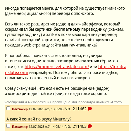
Иногда попадается манга, для которой не существует никакого
(даже неофициального) перевода с японского.
Есть ли такое расширение (аддон) для Файерфокса, который
скармливал бы картинки
бесплатному
переводчику (скажем,
гуглопереводчику) и затѣмъ показывал картинку-перевод
на мѣстѣ исходной картинки, то есть без необходимости
покидать web-страницу сайта-мангачитальника?
Я попробовал поискать самостоятельно, но увидал
в топе поиска одни только расширения
платных
сёрвисов —
https://immersivetranslate.com/
https://toriitra
таких, как
или
nslate.com/
напримѣръ. Поэтому рѣшился спросить здѣсь,
полагаясь на накопленный опыт пассажиров.
Сразу скажу ещё, что если есть не расширение (аддон),
а юзерскрипт для той же цѣли, то тогда тоже хорошо.
5 сообщений и 4 изображений пропущено. Для просмотра нажмите «Ответ».
No.
211462
Пассажир
12.07.2025 (сб) 13:35:05
А какой хентай по вкусу Мицголу?
No.
211463
Пассажир
12.07.2025 (сб) 14:05:14