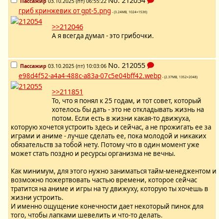
Пассажир
03.10.2025 (пт) 06:55:22
гриб кринжевик от gpt-5.png
- (3.24MB, 1024×1536)
>>212046
А я всегда думал - это грибочки.
No.
212055
Пассажир
03.10.2025 (пт) 10:03:06
e98d4f52-a4a4-488c-a83a-07c5e04bff42.webp
- (2.37MB, 1352×2048)
>>211851
То, что я понял к 25 годам, и тот совет, который
хотелось бы дать - это не откладывать жизнь на
потом. Если есть в жизни какая-то движуха,
которую хочется устроить здесь и сейчас, а не прожигать ее за
играми и аниме - лучше сделать ее, пока молодой и никаких
обязательств за тобой нету. Потому что в один момент уже
может стать поздно и ресурсы организма не вечны.
Как минимум, для этого нужно заниматься тайм-менеджентом и
возможно пожертвовать частью времени, которое сейчас
тратится на аниме и игры на ту движуху, которую ты хочешь в
жизни устроить.
И именно ощущение конечности дает некоторый пинок для
того, чтобы лапками шевелить и что-то делать.