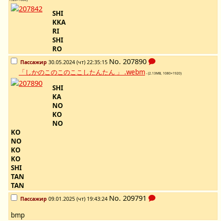
SHI
KKA
RI
SHI
RO
No.
207890
Пассажир
30.05.2024 (чт) 22:35:15
「しかのこのこのここしたんたん 」 .webm
- (2.13MB, 1080×1920)
SHI
KA
NO
KO
NO
KO
NO
KO
KO
SHI
TAN
TAN
No.
209791
Пассажир
09.01.2025 (чт) 19:43:24
bmp