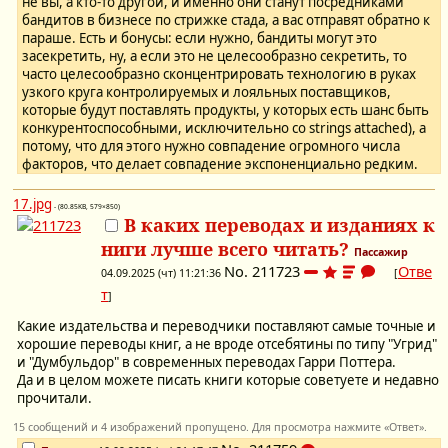
не вы, а кто-то другой, и именно они станут посредниками
бандитов в бизнесе по стрижке стада, а вас отправят обратно к
параше. Есть и бонусы: если нужно, бандиты могут это
засекретить, ну, а если это не целесообразно секретить, то
часто целесообразно сконцентрировать технологию в руках
узкого круга контролируемых и лояльных поставщиков,
которые будут поставлять продукты, у которых есть шанс быть
конкурентоспособными, исключительно со strings attached), а
потому, что для этого нужно совпадение огромного числа
факторов, что делает совпадение экспоненциально редким.
17.jpg
- (80.85KB, 579×850)
В каких переводах и изданиях к
ниги лучше всего читать?
Пассажир
No.
211723
Отве
04.09.2025 (чт) 11:21:36
[
т
]
Какие издательства и переводчики поставляют самые точные и
хорошие переводы книг, а не вроде отсебятины по типу "Угрид"
и "Думбульдор" в современных переводах Гарри Поттера.
Да и в целом можете писать книги которые советуете и недавно
прочитали.
15 сообщений и 4 изображений пропущено. Для просмотра нажмите «Ответ».