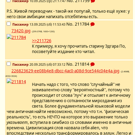
No.
211759
Пассажир
10.09.2025 (ср) 21:17:47
P.S. Живой переводчик - такой-же попугай, только ещё хуже: у
него свои амбиции напихать отсебятины есть.
No.
211784
Пассажир
13.09.2025 (сб) 11:53:43
73420.jpg
- (299.07KB, 1600×1200)
>>211726
К примеру, я хочу прочитать старину Эдгара По,
посоветуйте издание кто читал.
No.
211814
Пассажир
20.09.2025 (сб) 07:33:12
226823629-ee08b4e8-dbcc-4ac0-a08d-9ce544c04e4a.jpg
- (2.46MB,
4032×3024)
Начать надо с того, что слово "случайный" не
эквивалентно слову "вероятностный", потому что
происходит от слова "луч" и отсылает к античному
представлению о сотканности мироздания из
света. Более фундаментальной языковой модели
чем античная найти невозможно, потому что т.н. "физическая
реальность", то есть НЕЧТО на которое это выражение только
указывает
, вступила в симбиоз со словами именно в античные
времена. Цивилизация слов назвала себя alien, что
впоследствии несколько трансформировалось в
эллин
. Легко и