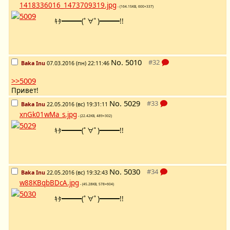
1418336016_1473709319.jpg
- (164.15KB, 600×337)
ｷﾀ━━━(ﾟ∀ﾟ)━━━!!
No.
5010
Baka Inu
07.03.2016 (пн) 22:11:46
>>5009
Привет!
No.
5029
Baka Inu
22.05.2016 (вс) 19:31:11
xnGk01wMa_s.jpg
- (22.42KB, 489×302)
ｷﾀ━━━(ﾟ∀ﾟ)━━━!!
No.
5030
Baka Inu
22.05.2016 (вс) 19:32:43
w88KBqbBDcA.jpg
- (45.28KB, 578×604)
ｷﾀ━━━(ﾟ∀ﾟ)━━━!!