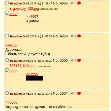
No.
4998
Baka Inu
06.03.2016 (вс) 21:39:47
ergoproxy_129.jpg
- (123.05KB, 1280×720)
>>4997
А давай.
No.
4999
Baka Inu
06.03.2016 (вс) 21:47:34
>>4998
Дурачок...
(Обнимает и целует в губы)
No.
5000
Baka Inu
06.03.2016 (вс) 23:35:29
308161_640.jpg
- (35.98KB, 432×640)
>>4999
Я девочка
No.
5001
Baka Inu
06.03.2016 (вс) 23:37:46
>>5000
Тогда дурачка. А я думал, что ты убежала.