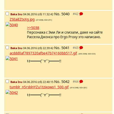
No.
5040
Baka Inu
04.06.2016 (сб) 11:32:42
ZSEaiEZtxXg.jpg
- (27.60KB, 604×291)
>>5038
Персонажа с Эми Ли и слизали, даже на сайте
Рассела Джонса про Ergo Proxy это написано.
No.
5041
Baka Inu
04.06.2016 (сб) 22:39:42
acddd0af7897320afbe47b74160bb517.gif
- (495.50KB, 500×333)
ｷﾀ━━━(ﾟ∀ﾟ)━━━!!
No.
5042
Baka Inu
04.06.2016 (сб) 22:40:15
tumblr_n5rsblnYZu1tzixowo1_500.gif
- (814.03KB, 500×281)
ｷﾀ━━━(ﾟ∀ﾟ)━━━!!