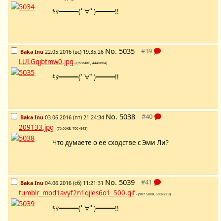
ｷﾀ━━━(ﾟ∀ﾟ)━━━!!
No.
5035
Baka Inu
22.05.2016 (вс) 19:35:26
LULGqjbtmw0.jpg
- (39.64KB, 444×604)
ｷﾀ━━━(ﾟ∀ﾟ)━━━!!
No.
5038
Baka Inu
03.06.2016 (пт) 21:24:34
209133.jpg
- (76.06KB, 700×543)
Что думаете о её сходстве с Эми Ли?
No.
5039
Baka Inu
04.06.2016 (сб) 11:21:31
tumblr_mod1avyf2n1qjles6o1_500.gif
- (967.58KB, 500×279)
ｷﾀ━━━(ﾟ∀ﾟ)━━━!!