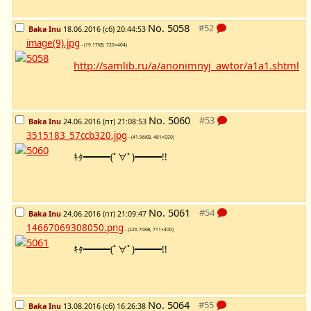
No.
5058
Baka Inu
18.06.2016 (сб) 20:44:53
image(9).jpg
- (19.17KB, 720×404)
http://samlib.ru/a/anonimnyj_awtor/a1a1.shtml
No.
5060
Baka Inu
24.06.2016 (пт) 21:08:53
3515183_57ccb320.jpg
- (41.96KB, 481×550)
ｷﾀ━━━(ﾟ∀ﾟ)━━━!!
No.
5061
Baka Inu
24.06.2016 (пт) 21:09:47
14667069308050.png
- (226.70KB, 711×400)
ｷﾀ━━━(ﾟ∀ﾟ)━━━!!
No.
5064
Baka Inu
13.08.2016 (сб) 16:26:38