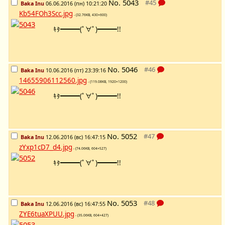
No.
5043
Baka Inu
06.06.2016 (пн) 10:21:20
Kb54FOh3Scc.jpg
- (32.76KB, 430×600)
ｷﾀ━━━(ﾟ∀ﾟ)━━━!!
No.
5046
Baka Inu
10.06.2016 (пт) 23:39:16
14655906112560.jpg
- (119.08KB, 1920×1200)
ｷﾀ━━━(ﾟ∀ﾟ)━━━!!
No.
5052
Baka Inu
12.06.2016 (вс) 16:47:15
zYxp1cD7_d4.jpg
- (74.06KB, 604×527)
ｷﾀ━━━(ﾟ∀ﾟ)━━━!!
No.
5053
Baka Inu
12.06.2016 (вс) 16:47:55
ZYE6tuaXPUU.jpg
- (35.06KB, 604×427)