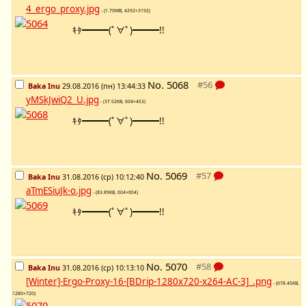
4_ergo_proxy.jpg
- (1.70MB, 4292×3192)
ｷﾀ━━━(ﾟ∀ﾟ)━━━!!
No.
5068
Baka Inu
29.08.2016 (пн) 13:44:33
yMSkJwiQ2_U.jpg
- (37.52KB, 604×453)
ｷﾀ━━━(ﾟ∀ﾟ)━━━!!
No.
5069
Baka Inu
31.08.2016 (ср) 10:12:40
aTmESiuJk-o.jpg
- (83.89KB, 604×604)
ｷﾀ━━━(ﾟ∀ﾟ)━━━!!
No.
5070
Baka Inu
31.08.2016 (ср) 10:13:10
[Winter]-Ergo-Proxy-16-[BDrip-1280x720-x264-AC-3]_.png
- (678.45KB,
1280×720)