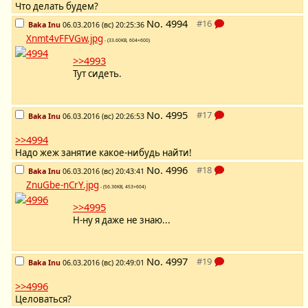
Что делать будем?
No.
4994
Baka Inu
06.03.2016 (вс) 20:25:36
Xnmt4vFFVGw.jpg
- (33.60KB, 604×600)
>>4993
Тут сидеть.
No.
4995
Baka Inu
06.03.2016 (вс) 20:26:53
>>4994
Надо жеж занятие какое-нибудь найти!
No.
4996
Baka Inu
06.03.2016 (вс) 20:43:41
ZnuGbe-nCrY.jpg
- (56.36KB, 453×604)
>>4995
Н-ну я даже не знаю...
No.
4997
Baka Inu
06.03.2016 (вс) 20:49:01
>>4996
Целоваться?