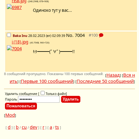
real.jpg
- (248.29KB, 878×908)
Одиноко тут у вас...
No.
7004
Baka Inu
28.02.2023 (вт) 02:09:39
i (18).jpg
- (43.75KB, 960×720)
ｷﾀ━━━(ﾟ∀ﾟ)━━━!!
8 сообщений пропущено. Показаны 100 первых сообщений.
Назад
Вся н
[
] [
ить
Первые 100 сообщений
Последние 50 сообщений
] [
] [
]
Удалить сообщение [
Только файл
]
Пароль
Mod
[
]
d
b
cu
dev
r
a
ts
[
] [
/
/
] [
] [
/
]