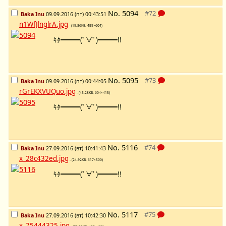
No.
5094
Baka Inu
09.09.2016 (пт) 00:43:51
n1WfJlnglrA.jpg
- (19.86KB, 459×604)
ｷﾀ━━━(ﾟ∀ﾟ)━━━!!
No.
5095
Baka Inu
09.09.2016 (пт) 00:44:05
rGrEKXVUQuo.jpg
- (45.28KB, 604×415)
ｷﾀ━━━(ﾟ∀ﾟ)━━━!!
No.
5116
Baka Inu
27.09.2016 (вт) 10:41:43
x_28c432ed.jpg
- (24.92KB, 317×500)
ｷﾀ━━━(ﾟ∀ﾟ)━━━!!
No.
5117
Baka Inu
27.09.2016 (вт) 10:42:30
x_75444325.jpg