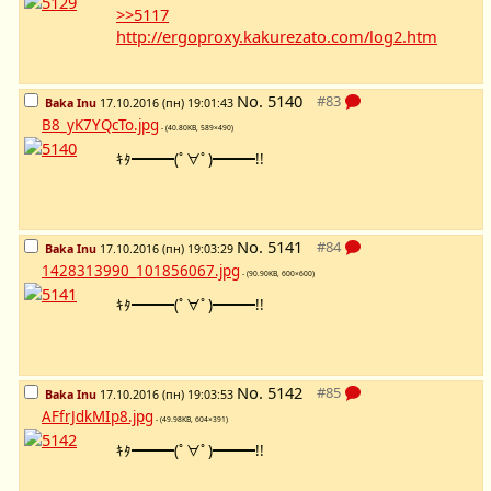
>>5117
http://ergoproxy.kakurezato.com/log2.htm
No.
5140
Baka Inu
17.10.2016 (пн) 19:01:43
B8_yK7YQcTo.jpg
- (40.80KB, 589×490)
ｷﾀ━━━(ﾟ∀ﾟ)━━━!!
No.
5141
Baka Inu
17.10.2016 (пн) 19:03:29
1428313990_101856067.jpg
- (90.90KB, 600×600)
ｷﾀ━━━(ﾟ∀ﾟ)━━━!!
No.
5142
Baka Inu
17.10.2016 (пн) 19:03:53
AFfrJdkMIp8.jpg
- (49.98KB, 604×391)
ｷﾀ━━━(ﾟ∀ﾟ)━━━!!