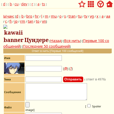
d
b
cu
dev
r
a
ts
[
] [
/
/
] [
] [
/
]
Ычан:
d
b
bro
hr
l
m
mu
o
s
tran
tu
tv
vg
x
a
aa
[
|
/
/
/
/
/
/
/
/
/
/
/
/
|
/
c
fi
jp
rm
tan
to
vn
/
/
/
/
/
/
/
]
Цундере
Назад
Вся нить
Первые 100 со
[
] [
] [
общений
Последние 50 сообщений
] [
]
Ответ в нить [Первые 100 сообщений]
Имя
@
?
[
] [
]
ответ в 4976
Тема
(
)
Сообщение
[
Spoiler
Файл
image
]