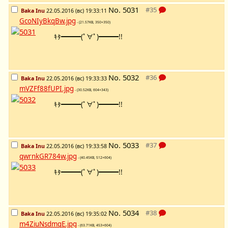
No.
5031
Baka Inu
22.05.2016 (вс) 19:33:11
GcoNIyBkqBw.jpg
- (21.57KB, 350×350)
ｷﾀ━━━(ﾟ∀ﾟ)━━━!!
No.
5032
Baka Inu
22.05.2016 (вс) 19:33:33
mVZFf88fUPI.jpg
- (30.52KB, 604×343)
ｷﾀ━━━(ﾟ∀ﾟ)━━━!!
No.
5033
Baka Inu
22.05.2016 (вс) 19:33:58
qwrnkGR784w.jpg
- (40.45KB, 512×604)
ｷﾀ━━━(ﾟ∀ﾟ)━━━!!
No.
5034
Baka Inu
22.05.2016 (вс) 19:35:02
m4ZiuNsdmqE.jpg
- (63.71KB, 453×604)