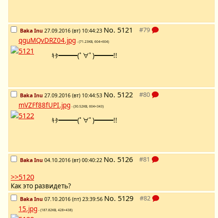
No.
5121
Baka Inu
27.09.2016 (вт) 10:44:23
qguMQvDRZ04.jpg
- (71.23KB, 604×604)
ｷﾀ━━━(ﾟ∀ﾟ)━━━!!
No.
5122
Baka Inu
27.09.2016 (вт) 10:44:53
mVZFf88fUPI.jpg
- (30.52KB, 604×343)
ｷﾀ━━━(ﾟ∀ﾟ)━━━!!
No.
5126
Baka Inu
04.10.2016 (вт) 00:40:22
>>5120
Как это развидеть?
No.
5129
Baka Inu
07.10.2016 (пт) 23:39:56
15.jpg
- (187.82KB, 428×438)