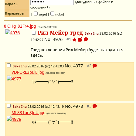
(для удаления файлов и
Пароль
сообщений)
Параметры
[
säge]
[
nöko]
8lOHg_82Fr4.jpg
- (45.24KB, 604×483)
Рил Мейер тред
Baka Inu
28.02.2016 (вс)
No.
4976
12:42:27
Тред поклонения Рил Мейер будет находиться
здесь.
No.
4977
Baka Inu
28.02.2016 (вс) 12:43:03
VDPORE3bulE.jpg
- (57.10KB, 600×600)
ｷﾀ━━━(ﾟ∀ﾟ)━━━!!
No.
4978
Baka Inu
28.02.2016 (вс) 12:43:19
ML831un8JnU.jpg
- (36.48KB, 500×360)
ｷﾀ━━━(ﾟ∀ﾟ)━━━!!