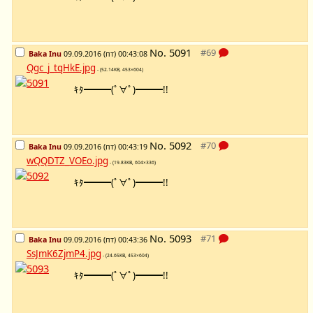
No.
5091
Baka Inu
09.09.2016 (пт) 00:43:08
Qgc_j_tqHkE.jpg
- (52.14KB, 453×604)
ｷﾀ━━━(ﾟ∀ﾟ)━━━!!
No.
5092
Baka Inu
09.09.2016 (пт) 00:43:19
wQQDTZ_VOEo.jpg
- (19.83KB, 604×336)
ｷﾀ━━━(ﾟ∀ﾟ)━━━!!
No.
5093
Baka Inu
09.09.2016 (пт) 00:43:36
SsJmK6ZjmP4.jpg
- (24.65KB, 453×604)
ｷﾀ━━━(ﾟ∀ﾟ)━━━!!