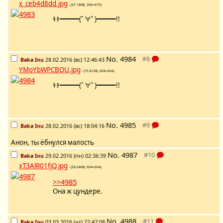
x_ceb4d8dd.jpg
- (67.18KB, 366×479)
ｷﾀ━━━(ﾟ∀ﾟ)━━━!!
No.
4984
Baka Inu
28.02.2016 (вс) 12:46:43
YMoYbWPCBQU.jpg
- (75.81KB, 604×604)
ｷﾀ━━━(ﾟ∀ﾟ)━━━!!
No.
4985
Baka Inu
28.02.2016 (вс) 18:04:16
Анон, ты ёбнулся малость
No.
4987
Baka Inu
29.02.2016 (пн) 02:36:39
xT3AlR01fjQ.jpg
- (58.04KB, 604×604)
>>4985
Она ж цундере.
No.
4988
Baka Inu
03.03.2016 (чт) 22:47:08