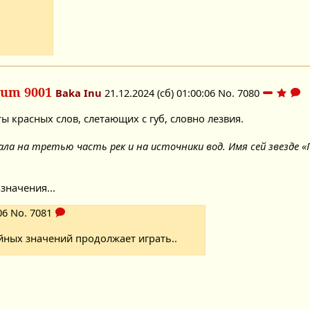
rum 9001
Baka Inu
21.12.2024 (сб) 01:00:06
No.
7080
 красных слов, слетающих с губ, словно лезвия.
 пала на третью часть рек и на источники вод. Имя сей звезде
значения...
06
No.
7081
йных значений продолжает играть..