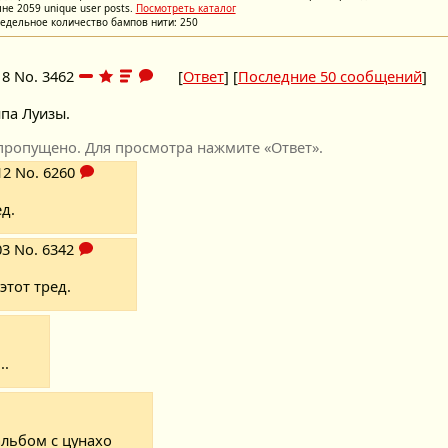
не 2059 unique user posts.
Посмотреть каталог
едельное количество бампов нити: 250
18
No.
3462
[
Ответ
] [
Последние 50 сообщений
]
па Луизы.
пропущено. Для просмотра нажмите «Ответ».
12
No.
6260
ед.
03
No.
6342
этот тред.
..
альбом с цунахо