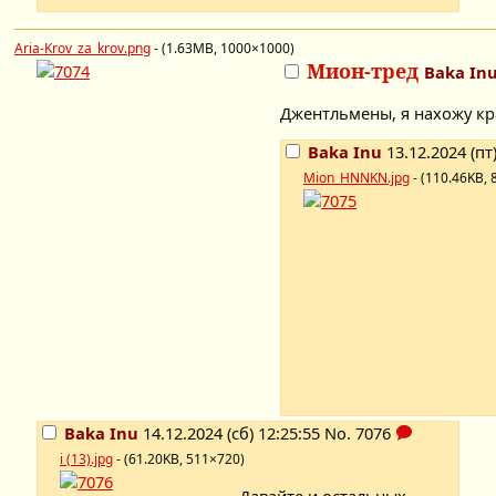
Aria-Krov_za_krov.png
- (1.63MB, 1000×1000)
Мион-тред
Baka In
Джентльмены, я нахожу кр
Baka Inu
13.12.2024 (пт
Mion_HNNKN.jpg
- (110.46KB, 
Baka Inu
14.12.2024 (сб) 12:25:55
No.
7076
i (13).jpg
- (61.20KB, 511×720)
Давайте и остальных