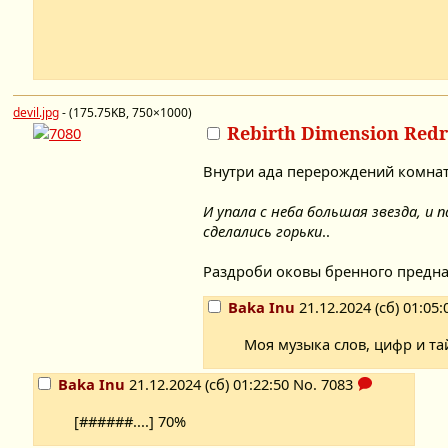
devil.jpg
- (175.75KB, 750×1000)
Rebirth Dimension Red
Внутри ада перерождений комнаты
И упала с неба большая звезда, и
сделались горьки
..
Раздроби оковы бренного предна
Baka Inu
21.12.2024 (сб) 01:05:
Моя музыка слов, цифр и та
Baka Inu
21.12.2024 (сб) 01:22:50
No.
7083
[######....] 70%