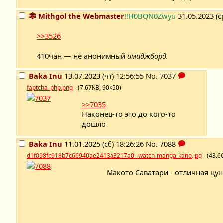
🕸️ Mithgol the Webmaster
!!H0BQN0Zwyu
31.05.2023 (с
>>3526
410чан — не анонимный
имиджборд.
Baka Inu
13.07.2023 (чт) 12:56:55
No.
7037
faptcha_php.png
- (7.67KB, 90×50)
>>7035
Наконец-то это до кого-то
дошло
Baka Inu
11.01.2025 (сб) 18:26:26
No.
7088
d1f098fc918b7c66940ae2413a3217a0--watch-manga-kano.jpg
- (43.6
Макото Саватари - отличная цу