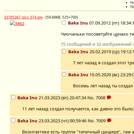
Ны
Пр
33705367_pics_074.jpg
- (59.68KB, 525×700)
Baka Inu
07.09.2012 (пт) 18:34:
Чиочаньки посоветуйте цунахо ти
75 сообщений и 32 изображений 
Baka Inu
20.02.2019 (ср) 19:12:
7 лет назад я создал этот тр
Baka Inu
10.05.2020 (вс) 23:29:
Восемь лет назад ты создал 
Baka Inu
21.03.2023 (вт) 20:47:34
No.
7008
11 лет назад создал получается, как давно это было.
Baka Inu
23.03.2023 (чт) 00:59:46
No.
7009
Вконтактике есть группа "типичный цундере", там 