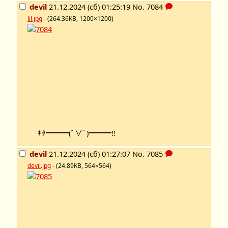
devil
21.12.2024 (сб) 01:25:19
No.
7084
lil.jpg
- (264.36KB, 1200×1200)
ｷﾀ━━━(ﾟ∀ﾟ)━━━!!
devil
21.12.2024 (сб) 01:27:07
No.
7085
devil.jpg
- (24.89KB, 564×564)