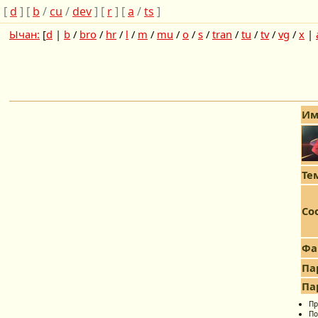
[
d
] [
b
/
cu
/
dev
] [
r
] [
a
/
ts
]
Ычан:
[
d
|
b
/
bro
/
hr
/
l
/
m
/
mu
/
o
/
s
/
tran
/
tu
/
tv
/
vg
/
x
|
Им
Те
Со
Фа
Па
Па
Пр
По