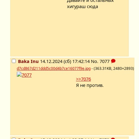
хигураш сюда
Baka Inu
14.12.2024 (сб) 17:42:14
No.
7077
d7cd867d211ddd5c00d4b7ce16077f9e.jpg
- (363.31KB, 2480×2893)
>>7076
Я не против.