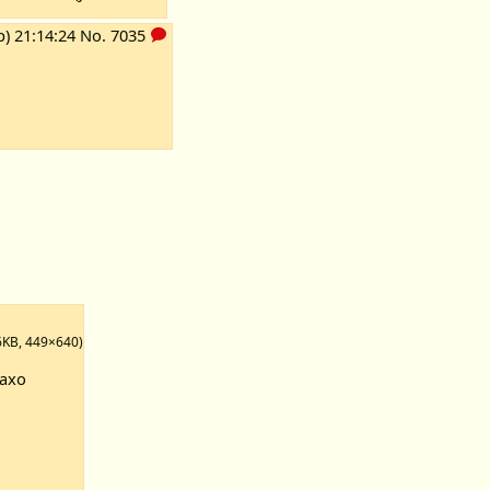
р) 21:14:24
No.
7035
6KB, 449×640)
нахо