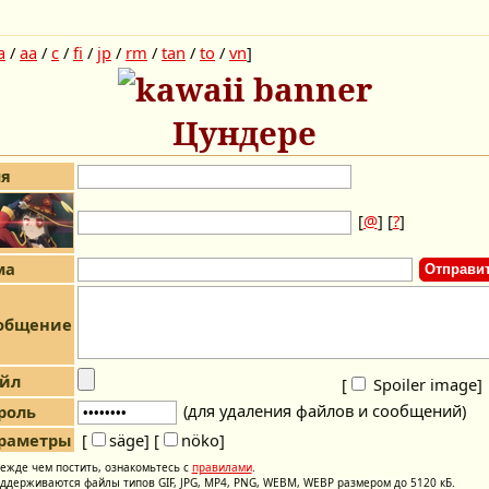
a
/
aa
/
c
/
fi
/
jp
/
rm
/
tan
/
to
/
vn
]
Цундере
я
[
@
] [
?
]
ма
общение
йл
[
Spoiler image
]
(для удаления файлов и сообщений)
роль
раметры
[
säge]
[
nöko]
ежде чем постить, ознакомьтесь с
правилами
.
ддерживаются файлы типов GIF, JPG, MP4, PNG, WEBM, WEBP размером до 5120 кБ.