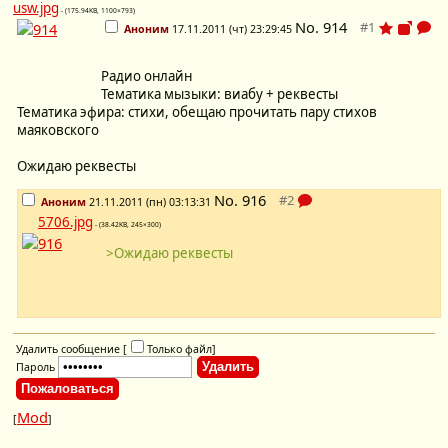
usw.jpg
- (175.94KB, 1100×793)
No.
914
Аноним
17.11.2011 (чт) 23:29:45
Радио онлайн
Тематика мызыки: виабу + реквесты
Тематика эфира: стихи, обещаю прочитать пару стихов
маяковского
Ожидаю реквесты
No.
916
Аноним
21.11.2011 (пн) 03:13:31
5706.jpg
- (38.42KB, 245×300)
>Ожидаю реквесты
Удалить сообщение [
Только файл
]
Пароль
Mod
[
]