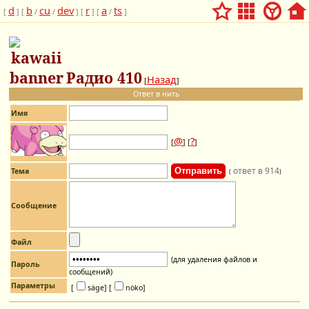
d
b
cu
dev
r
a
ts
[
] [
/
/
] [
] [
/
]
Радио 410
Назад
[
]
Ответ в нить
Имя
@
?
[
] [
]
ответ в 914
Тема
(
)
Сообщение
Файл
(для удаления файлов и
Пароль
сообщений)
Параметры
[
säge]
[
nöko]