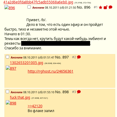
41a2d6e0fda8bb47fc5adb55068a6eb0.jpg
- (75.97KB, 372×756)
No.
896
Аноним
08.10.2011 (сб) 01:21:50
Привет, /b/.
Дело в том, что есть один эфир и он пройдет
быстро, тихо и незаметно этой ночью.
Начало в 01:30.
Темы как всегда нет, крутить будут какой-нибудь эмбиент и
реквесты
(жедательно в тему и без Шароваров :3)
.
Спасибо за внимание.
No.
897
Аноним
08.10.2011 (сб) 01:51:47
1302653201005.jpg
- (98.65KB, 604×464)
http://rghost.ru/24656361
No.
898
Аноним
08.10.2011 (сб) 01:55:10
fuck that.jpg
- (37.40KB, 407×521)
>>42120
Во флаке залил