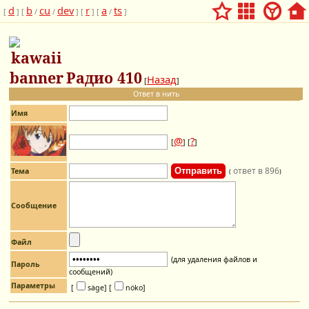
d
b
cu
dev
r
a
ts
[
] [
/
/
] [
] [
/
]
Радио 410
Назад
[
]
Ответ в нить
Имя
@
?
[
] [
]
ответ в 896
Тема
(
)
Сообщение
Файл
(для удаления файлов и
Пароль
сообщений)
Параметры
[
säge]
[
nöko]