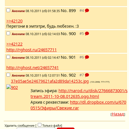
No.
899
Аноним
08.10.2011 (сб) 01:58:35
>>42120
Перегони в эмпэтри, будь любезен. :3
No.
900
Аноним
08.10.2011 (сб) 02:14:03
>>42122
http://rghost.ru/24657711
No.
901
Аноним
08.10.2011 (сб) 02:14:47
http://rghost.net/24657741
No.
902
Аноним
08.10.2011 (сб) 12:07:51
37e05ae5e24679621afa2d89da14253c.jpg
- (103.28KB, 777×777)
http://narod.ru/disk/27666873001/s
Запись эфира:
tream.2011-10-08.012635.ogg.html
http://dl.dropbox.com/u/670
Архив с реквестами:
0515/Эфиры/Свежие.rar
Назад
[
]
Удалить сообщение [
Только файл
]