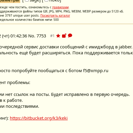
ежде чем постить, ознакомьтесь с
правилами
.
ддерживаются файлы типов GIF, JPG, MP4, PNG, WEBM, WEBP размером до 5120 кБ.
не 3797 unique user posts.
Посмотреть каталог
едельное количество бампов нити: 500
 (чт) 01:42:36
No.
7753
чередной сервис доставки сообщений с имиджборд в jabber. 
альность ещё будет расширяться. Пока поддерживается толь
росто попробуйте пообщаться с ботом f5@xmpp.ru
ент проблемы:
 нет ссылок на посты. Будет исправлено в первую очередь.
в к работе.
ми последствиями.
инг):
https://bitbucket.org/k3/keki