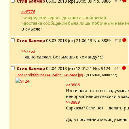
Стив Балмер
06.03.2013 (ср) 20:05:09
No.
8886
>>8776
>очередной сервис доставки сообщений
>доставка сообщений была лишь побочным назна
В смысле?
Стив Балмер
08.03.2013 (пт) 21:06:13
No.
8889
>>7753
Няшно сделал. Возьмешь в команду? :3
Стив Балмер
02.04.2013 (вт) 12:01:21
No.
9124
0bce7c2dbfab8be1143c4fdb5249c4ea.jpg
- (93.69KB, 600×772)
>>8886
Изначально это всё задумывал
ненормативной лексики в зави
>>8889
Сарказм? Если нет -- делать pu
Да, в последний месяц у меня 