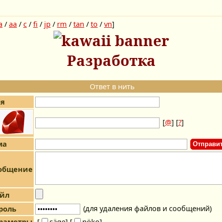
a
/
aa
/
c
/
fi
/
jp
/
rm
/
tan
/
to
/
vn
]
Разработка
Ответ в нить
я
[
@
] [
?
]
ма
общение
йл
(для удаления файлов и сообщений)
роль
раметры
[
säge]
[
nöko]