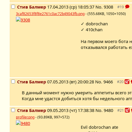
Стив Балмер
17.04.2013 (ср) 18:05:37
No.
9308
3caf82653f8f8e2761c0ac72b49043fb.png
- (555.68KB, 1050×1050)
✓ dobrochan
✓ 410chan
На первом моего бота н
отказывался работать e
Стив Балмер
07.05.2013 (вт) 20:00:28
No.
9466
В данный момент нужно умерить аппетиты всего эт
Когда мне удастся добиться хотя бы недельного а
Стив Балмер
09.05.2013 (чт) 17:38:38
No.
9480
profiler.png
- (93.89KB, 997×572)
Evil dobrochan ate