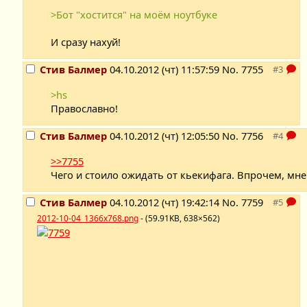
>Бот "хостится" на моём ноутбуке
И сразу нахуй!
Стив Балмер
04.10.2012 (чт) 11:57:59
No.
7755
>hs
Православно!
Стив Балмер
04.10.2012 (чт) 12:05:50
No.
7756
>>7755
Чего и стоило ожидать от кьекифага. Впрочем, мне
Стив Балмер
04.10.2012 (чт) 19:42:14
No.
7759
2012-10-04_1366x768.png
- (59.91KB, 638×562)