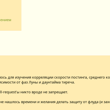
чением
ось для изучения корреляции скорости постинга, среднего к
симости от фаз Луны и даунтайма тиреча.
ll-request'ы никто вроде не запрещает.
не нашлось времени и желания делать защиту от флуда (и захо