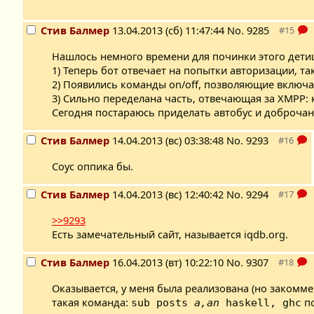
Стив Балмер
13.04.2013 (сб) 11:47:44
No.
9285
Нашлось немного времени для починки этого дети
1) Теперь бот отвечает на попытки авторизации, так
2) Появились команды on/off, позволяющие включа
3) Сильно переделана часть, отвечающая за XMPP:
Сегодня постараюсь приделать автобус и доброчан
Стив Балмер
14.04.2013 (вс) 03:38:48
No.
9293
Соус оппика бы.
Стив Балмер
14.04.2013 (вс) 12:40:42
No.
9294
>>9293
Есть замечательный сайт, называется iqdb.org.
Стив Балмер
16.04.2013 (вт) 10:22:10
No.
9307
Оказывается, у меня была реализована (но закомм
такая команда:
по
sub posts
a,an
haskell, ghc