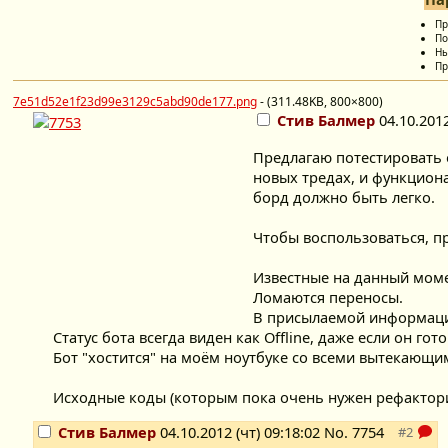
Пр
По
Ны
Пр
7e51d52e1f23d99e3129c5abd90de177.png
- (311.48KB, 800×800)
Стив Балмер
04.10.2012
Предлагаю потестировать о
новых тредах, и функцион
борд должно быть легко.
Чтобы воспользоваться, п
Известные на данный мом
Ломаются переносы.
В присылаемой информации
Статус бота всегда виден как Offline, даже если он гото
Бот "хостится" на моём ноутбуке со всеми вытекающи
Исходные коды (которым пока очень нужен рефактор
Стив Балмер
04.10.2012 (чт) 09:18:02
No.
7754