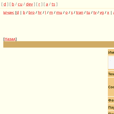
[
d
] [
b
/
cu
/
dev
] [
r
] [
a
/
ts
]
Ычан:
[
d
|
b
/
bro
/
hr
/
l
/
m
/
mu
/
o
/
s
/
tran
/
tu
/
tv
/
vg
/
x
|
[
Назад
]
Им
Те
Со
Фа
Па
Па