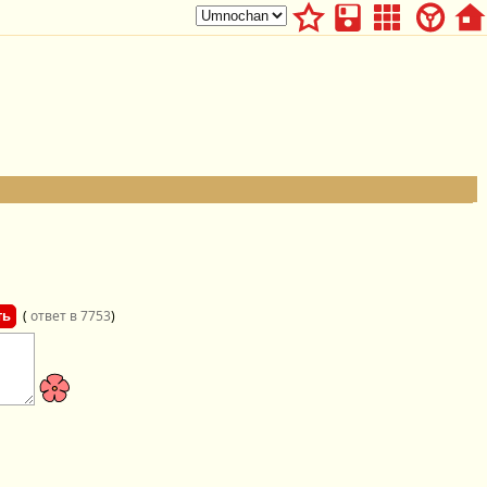
(
ответ в 7753
)