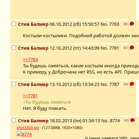
Стив Балмер
06.10.2012 (сб) 15:50:57
No.
7763
Костыли-костылики. Подобной работой должен зан
Стив Балмер
12.10.2012 (пт) 14:43:09
No.
7781
>>7763
Ты будешь смеяться, какие костыли иногда приходи
К примеру, у Доброчана нет RSS, но есть API. При
Стив Балмер
13.10.2012 (сб) 13:34:23
No.
7787
>>7781
>Ты будешь смеяться
Нет. Я буду плакать.
Стив Балмер
18.02.2013 (пн) 01:34:13
No.
8774
shot3300.jpg
- (127.08KB, 1920×1080)
У меня завёлся VPS, теп