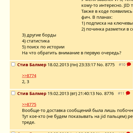
кому-то интересно. JID т
Также в коде появились
фич. В планах:
1) подписка на ключевы
2) починка разметки в 
3) другие борды
4) статистика
5) поиск по истории
На что обратить внимание в первую очередь?
Стив Балмер
18.02.2013 (пн) 23:33:17
No.
8775
>>8774
2, 3
Стив Балмер
19.02.2013 (вт) 21:40:13
No.
8776
>>8775
Вообще-то доставка сообщений была лишь побочны
Тут кое-кто (не будем показывать на jid пальцем)
треде.