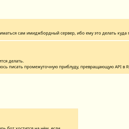
иматься сам имиджбордный сервер, ибо ему это делать куда
тся делать.
шлось писать промежуточную приблуду, превращающую API в R
ерь бот хостится на нём, если