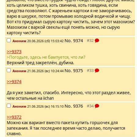
хоть целиком тушка, хоть свинина, хоть говядина, если
средства позволяют. С жареньем картохи я не заморачиваюсь,
варю в шкурке, потом промываю холодной водичкой и чищу.
Вот кто придумал сырую картоху чистить, зачем этот мазохизм?
Мазохизм с варкой свеклы ещё понять можно, но сырую
картоху чистить?
No.
9374
Аноним
20.06.2026 (сб) 15:03:42
>>9373
>Погодьте, здесь не бампуется, что ли?
Верхний тред закреплён, дубина.
No.
9375
Аноним
21.06.2026 (вс) 10:24:44
>>9374
Да я уже заметил, спасибо. Интересно, что этот раздел живее,
чем остальные на iichan
No.
9376
Аноним
21.06.2026 (вс) 16:15:10
>>9372
Можно как вариант вместо пакета купить горшочек для
запекания. Я так последнее время часто делаю, получается
славно.