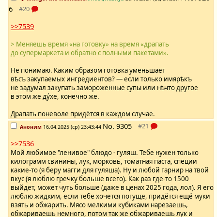
6
>>7539
> Меняешь время «на готовку» на время «драпать
до супермаркета и обратно с полными пакетами».
Не понимаю. Каким образом готовка уменьшает
вѣсъ закупаемых ингредиентов? — если только имярѣкъ
не задумал закупать замороженные супы или нѣчто другое
в этом же дýхе, конечно же.
Драпать поневоле придётся в каждом случае.
No.
9305
Аноним
16.04.2025 (ср) 23:43:44
>>7536
Мой любимое "ленивое" блюдо - гуляш. Тебе нужен только
килограмм свинины, лук, морковь, томатная паста, специи
какие-то (я беру магги для гуляша). Ну и любой гарнир на твой
вкус (я люблю гречку больше всего). Как раз где-то 1500
выйдет, может чуть больше (даже в ценах 2025 года, лол). Я его
люблю жидким, если тебе хочется погуще, придётся ещё муки
взять и обжарить. Мясо мелкими кубиками нарезаешь,
обжариваешь немного, потом так же обжариваешь лук и