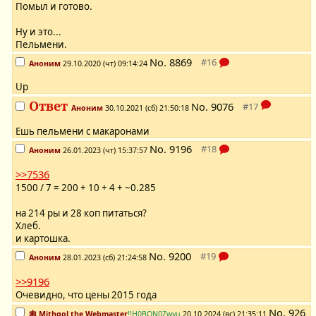
Помыл и готово.
Ну и это...
Пельмени.
No.
8869
Аноним
29.10.2020 (чт) 09:14:24
Up
Ответ
No.
9076
Аноним
30.10.2021 (сб) 21:50:18
Ешь пельмени с макаронами
No.
9196
Аноним
26.01.2023 (чт) 15:37:57
>>7536
1500 / 7 = 200 + 10 + 4 + ~0.285
на 214 ры и 28 коп питаться?
Хлеб.
и картошка.
No.
9200
Аноним
28.01.2023 (сб) 21:24:58
>>9196
Очевидно, что цены 2015 года
No.
926
🕸️ Mithgol the Webmaster
!!H0BQN0Zwyu
20.10.2024 (вс) 21:35:11