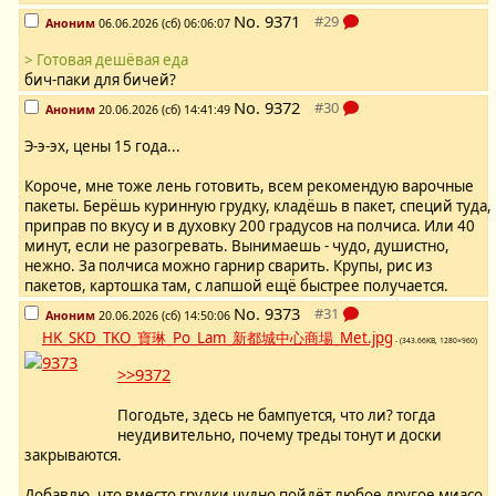
No.
9371
Аноним
06.06.2026 (сб) 06:06:07
> Готовая дешёвая еда
бич-паки для бичей?
No.
9372
Аноним
20.06.2026 (сб) 14:41:49
Э-э-эх, цены 15 года...
Короче, мне тоже лень готовить, всем рекомендую варочные
пакеты. Берёшь куринную грудку, кладёшь в пакет, специй туда,
приправ по вкусу и в духовку 200 градусов на полчиса. Или 40
минут, если не разогревать. Вынимаешь - чудо, душистно,
нежно. За полчиса можно гарнир сварить. Крупы, рис из
пакетов, картошка там, с лапшой ещё быстрее получается.
No.
9373
Аноним
20.06.2026 (сб) 14:50:06
HK_SKD_TKO_寶琳_Po_Lam_新都城中心商場_Met.jpg
- (343.66KB, 1280×960)
>>9372
Погодьте, здесь не бампуется, что ли? тогда
неудивительно, почему треды тонут и доски
закрываются.
Добавлю, что вместо грудки чудно пойдёт любое другое миасо,