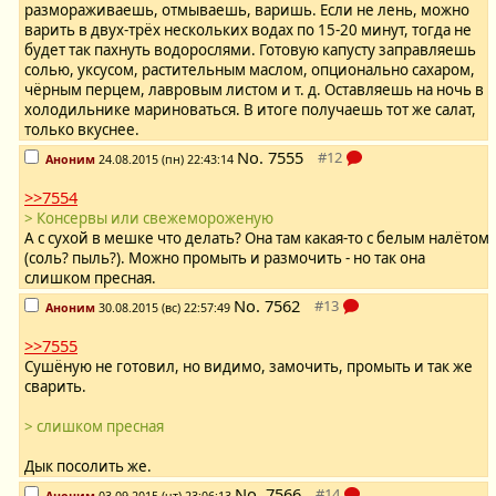
размораживаешь, отмываешь, варишь. Если не лень, можно
варить в двух-трёх нескольких водах по 15-20 минут, тогда не
будет так пахнуть водорослями. Готовую капусту заправляешь
солью, уксусом, растительным маслом, опционально сахаром,
чёрным перцем, лавровым листом и т. д. Оставляешь на ночь в
холодильнике мариноваться. В итоге получаешь тот же салат,
только вкуснее.
No.
7555
Аноним
24.08.2015 (пн) 22:43:14
>>7554
> Консервы или свежемороженую
А с сухой в мешке что делать? Она там какая-то с белым налётом
(соль? пыль?). Можно промыть и размочить - но так она
слишком пресная.
No.
7562
Аноним
30.08.2015 (вс) 22:57:49
>>7555
Сушёную не готовил, но видимо, замочить, промыть и так же
сварить.
> слишком пресная
Дык посолить же.
No.
7566
Аноним
03.09.2015 (чт) 23:06:13