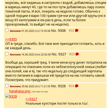
морковь, всё кидаешь в кастрюлю с водой, добавляешь специи
и варишь минут 40, где-то на пол пути добавляешь пару ложек
томатной пасты. И всё, пожрать на неделю готово. Обычно к
одной порции я варю 100 грамм гречки или другой крупы (но я
вешу 65 килограмм и ем раз в день, если ты более
прожорливый, то выйдет не на неделю).
No.
9308
Аноним
01.05.2025 (чт) 15:35:06
>>9305
ОП в треде, спасибо. Всё-таки мне приходится готовить, хоть и
не каждый день.
No.
9327
Аноним
16.06.2025 (пн) 22:02:00
Вообще да, хороший тред. У меня жена кучу денег потратила на
операцию по спасению лоли из неблагополучной семьи (любит
она лолей, как и я), так что недельку до следующей зарплаты
вместо питания в кафешках ей придется на нас готовить самой.
Посмотрим, что придумает.
No.
9328
Аноним
20.06.2025 (пт) 11:21:55
hanahana.png
- (149.61KB, 473×336)
>>9327
Реальные кулстори постят только в /cu/.