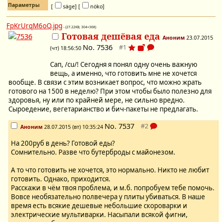
Параметры
[
säge]
[
nöko]
FpKrUrqM6oQ.jpg
- (27.22KB, 304×368)
Готовая дешёвая еда
Аноним
23.07.2015
No.
7536
(чт) 18:56:50
Сап, /cu/! Сегодня я понял одну очень важную
вещь, а именно, что готовить мне не хочется
вообще. В связи с этим возникает вопрос, что можно жрать
готового на 1500 в неделю? При этом чтобы было полезно для
здоровья, ну или по крайней мере, не сильно вредно.
Сыроедение, вегетарианство и бич-пакеты не предлагать.
No.
7537
Аноним
28.07.2015 (вт) 10:35:24
На 200руб в день? Готовой еды?
Сомнительно. Разве что бутерброды с майонезом.
А то что готовить не хочется, это нормально. Никто не любит
готовить. Однако, приходится.
Расскажи в чём твоя проблема, и м.б. попробуем тебе помочь.
Вовсе необязательно полвечера у плиты убиваться. В наше
время есть всякие дешевые небольшие скороварки и
электрические мультиварки. Насыпали всякой фигни,