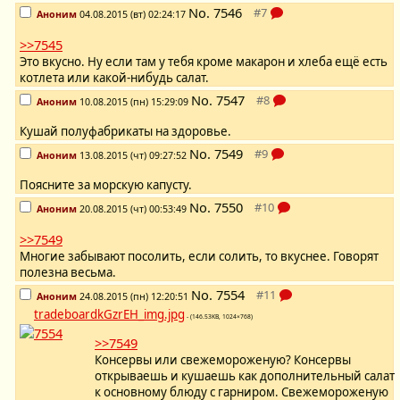
No.
7546
Аноним
04.08.2015 (вт) 02:24:17
>>7545
Это вкусно. Ну если там у тебя кроме макарон и хлеба ещё есть
котлета или какой-нибудь салат.
No.
7547
Аноним
10.08.2015 (пн) 15:29:09
Кушай полуфабрикаты на здоровье.
No.
7549
Аноним
13.08.2015 (чт) 09:27:52
Поясните за морскую капусту.
No.
7550
Аноним
20.08.2015 (чт) 00:53:49
>>7549
Многие забывают посолить, если солить, то вкуснее. Говорят
полезна весьма.
No.
7554
Аноним
24.08.2015 (пн) 12:20:51
tradeboardkGzrEH_img.jpg
- (146.53KB, 1024×768)
>>7549
Консервы или свежемороженую? Консервы
открываешь и кушаешь как дополнительный салат
к основному блюду с гарниром. Свежемороженую