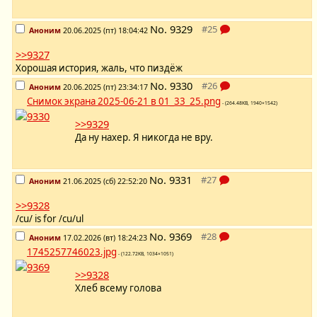
No.
9329
Аноним
20.06.2025 (пт) 18:04:42
>>9327
Хорошая история, жаль, что пиздёж
No.
9330
Аноним
20.06.2025 (пт) 23:34:17
Снимок экрана 2025-06-21 в 01_33_25.png
- (264.48KB, 1940×1542)
>>9329
Да ну нахер. Я никогда не вру.
No.
9331
Аноним
21.06.2025 (сб) 22:52:20
>>9328
/cu/ is for /cu/ul
No.
9369
Аноним
17.02.2026 (вт) 18:24:23
1745257746023.jpg
- (122.72KB, 1034×1051)
>>9328
Хлеб всему голова