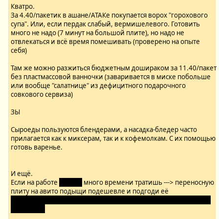
Кватро.
За 4.40/пакетик в ашане/АТАКе покупается ворох "горохового
супа". Или, если пердак слабый, вермишелевого. Готовить
много не надо (7 минут на большой плите), но надо не
отвлекаться и всё время помешивать (проверено на опыте
себя)
Там же можно разжиться бюджетным дошираком за 11.40/пакет
без пластмассовой ванночки (заваривается в миске побольше
или вообще "салатнице" из дефицитного подарочного
совкового сервиза)
ЗЫ
Сыроеды пользуются блендерами, а насадка-бледер часто
прилагается как к миксерам, так и к кофемолкам. С их помощью
готовь варенье.
И ещё.
Если на работе
в цеху?
много времени тратишь ---> переносную
плиту на авито подыщи подешевле и подгоди её
(и не забудь флакончик эпоксидки в том же фикспрайсе тогда,
раз в цеху)