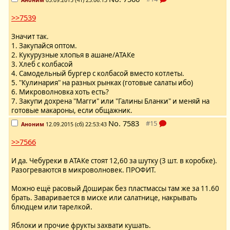
>>7539
Значит так.
1. Закупайся оптом.
2. Кукурузные хлопья в ашане/АТАКе
3. Хлеб с колбасой
4. Самодельный бургер с колбасой вместо котлеты.
5. "Кулинария" на разных рынках (готовые салаты ибо)
6. Микроволновка хоть есть?
7. Закупи дохрена "Магги" или "Галины Бланки" и меняй на
готовые макароны, если общажник.
No.
7583
Аноним
12.09.2015 (сб) 22:53:43
>>7566
И да. Чебуреки в АТАКе стоят 12,60 за шутку (3 шт. в коробке).
Разогреваются в микроволновек. ПРОФИТ.
Можно ещё расовый Доширак без пластмассы там же за 11.60
брать. Заваривается в миске или салатнице, накрывать
блюдцем или тарелкой.
Яблоки и прочие фрукты захвати кушать.