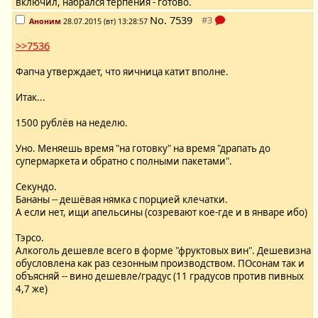
включил, набрался терпения - готово.
No.
7539
Аноним
28.07.2015 (вт) 13:28:57
>>7536
Фапча утверждает, что яичница катит вполне.
Итак...
1500 рублёв на неделю.
Уно. Меняешь время "на готовку" на время "драпать до
супермаркета и обратно с полными пакетами".
Секундо.
Бананы -- дешёвая нямка с порцией клечатки.
А если нет, ищи апельсины (созревают кое-где и в январе ибо)
Тэрсо.
Алкоголь дешевле всего в форме "фруктовых вин". Дешевизна
обусловлена как раз сезонным производством. ПОсонам так и
объясняй -- вино дешевле/градус (11 градусов против пивных
4,7 же)