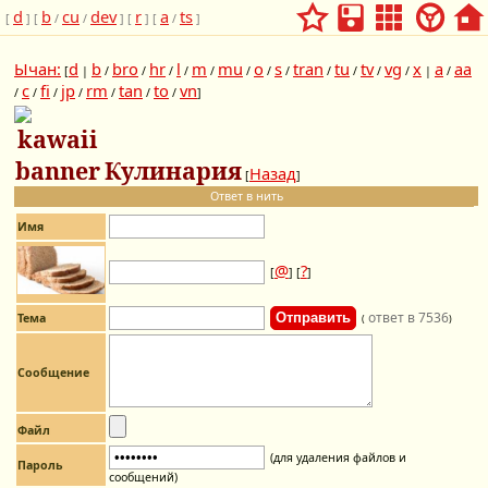
d
b
cu
dev
r
a
ts
[
] [
/
/
] [
] [
/
]
Ычан:
d
b
bro
hr
l
m
mu
o
s
tran
tu
tv
vg
x
a
aa
[
|
/
/
/
/
/
/
/
/
/
/
/
/
|
/
c
fi
jp
rm
tan
to
vn
/
/
/
/
/
/
/
]
Кулинария
Назад
[
]
Ответ в нить
Имя
@
?
[
] [
]
ответ в 7536
Тема
(
)
Сообщение
Файл
(для удаления файлов и
Пароль
сообщений)