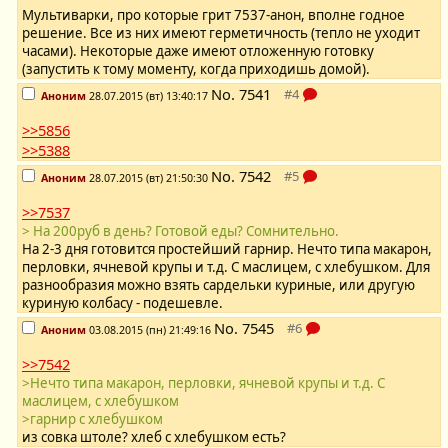
Мультиварки, про которые грит 7537-анон, вполне годное
решение. Все из них имеют герметичность (тепло не уходит
часами). Некоторые даже имеют отложенную готовку
(запустить к тому моменту, когда приходишь домой).
No.
7541
Аноним
28.07.2015 (вт) 13:40:17
>>5856
>>5388
No.
7542
Аноним
28.07.2015 (вт) 21:50:30
>>7537
> На 200руб в день? Готовой еды? Сомнительно.
На 2-3 дня готовится простейший гарнир. Нечто типа макарон,
перловки, ячневой крупы и т.д. С маслицем, с хлебушком. Для
разнообразия можно взять сардельки куриные, или другую
куриную колбасу - подешевле.
No.
7545
Аноним
03.08.2015 (пн) 21:49:16
>>7542
>Нечто типа макарон, перловки, ячневой крупы и т.д. С
маслицем, с хлебушком
>гарнир с хлебушком
из совка штоле? хлеб с хлебушком есть?