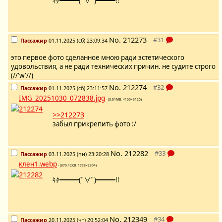
ｷﾀ━━━(ﾟ∀ﾟ)━━━!!
No.
212273
Пассажир
01.11.2025 (сб) 23:09:34
это первое фото сделанное мною ради эстетического
удовольствия, а не ради технических причин. не судите строго
(//'w'//)
No.
212274
Пассажир
01.11.2025 (сб) 23:11:57
IMG_20251030_072838.jpg
- (3.51MB, 4160×3120)
>>212273
забыл прикрепить фото :/
No.
212282
Пассажир
03.11.2025 (пн) 23:20:28
клен1.webp
- (876.12KB, 1728×2304)
ｷﾀ━━━(ﾟ∀ﾟ)━━━!!
No.
212349
Пассажир
20.11.2025 (чт) 20:52:04