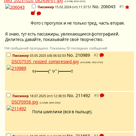
IMG_20231020_082436-01.jpg
- (2.61MB, 4032×2016)
No.
206043
Пассажир
15.02.2024 (чт) 11:37:51
Фото с прогулок и не только тред, часть вторая.
Я знаю, тут есть пассажиры, увлекающиеся фотографией.
Делитесь давайте, показывайте своё творчество.
194 сообщений пропущено. Показаны 50 последних сообщений
No.
210989
Пассажир
03.05.2025 (сб) 06:02:03
DSC07535_resized_compressed.jpg
- (418.42KB, 1802×2703)
ｷﾀ━━━(ﾟ∀ﾟ)━━━!!
No.
211492
Пассажир
18.07.2025 (пт) 12:38:55
DSCF0958.jpg
- (2.52MB, 3840×2560)
Попа шмелихи (вся в пыльце).
No.
211663