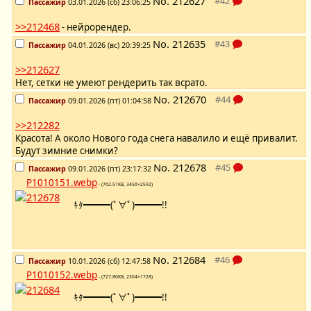
No.
212627
Пассажир
03.01.2026 (сб) 23:06:25
>>212468
- нейрорендер.
No.
212635
Пассажир
04.01.2026 (вс) 20:39:25
>>212627
Нет, сетки не умеют рендерить так всрато.
No.
212670
Пассажир
09.01.2026 (пт) 01:04:58
>>212282
Красота! А около Нового года снега навалило и ещё привалит.
Будут зимние снимки?
No.
212678
Пассажир
09.01.2026 (пт) 23:17:32
P1010151.webp
- (762.51KB, 3456×2592)
ｷﾀ━━━(ﾟ∀ﾟ)━━━!!
No.
212684
Пассажир
10.01.2026 (сб) 12:47:58
P1010152.webp
- (727.86KB, 2304×1728)
ｷﾀ━━━(ﾟ∀ﾟ)━━━!!