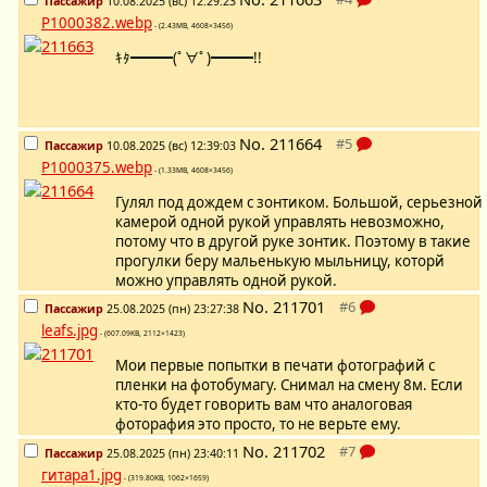
Пассажир
10.08.2025 (вс) 12:29:23
P1000382.webp
- (2.43MB, 4608×3456)
ｷﾀ━━━(ﾟ∀ﾟ)━━━!!
No.
211664
Пассажир
10.08.2025 (вс) 12:39:03
P1000375.webp
- (1.33MB, 4608×3456)
Гулял под дождем с зонтиком. Большой, серьезной
камерой одной рукой управлять невозможно,
потому что в другой руке зонтик. Поэтому в такие
прогулки беру мальенькую мыльницу, которй
можно управлять одной рукой.
No.
211701
Пассажир
25.08.2025 (пн) 23:27:38
leafs.jpg
- (607.09KB, 2112×1423)
Мои первые попытки в печати фотографий с
пленки на фотобумагу. Снимал на смену 8м. Если
кто-то будет говорить вам что аналоговая
фоторафия это просто, то не верьте ему.
No.
211702
Пассажир
25.08.2025 (пн) 23:40:11
гитара1.jpg
- (319.80KB, 1062×1659)