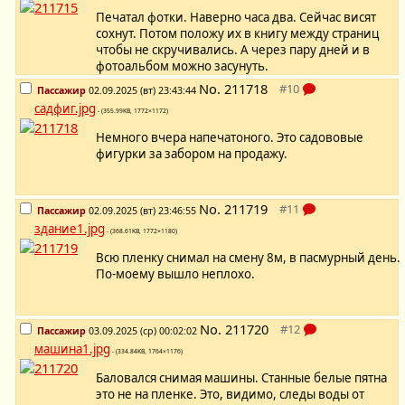
Печатал фотки. Наверно часа два. Сейчас висят
сохнут. Потом положу их в книгу между страниц
чтобы не скручивались. А через пару дней и в
фотоальбом можно засунуть.
No.
211718
Пассажир
02.09.2025 (вт) 23:43:44
садфиг.jpg
- (355.99KB, 1772×1172)
Немного вчера напечатоного. Это садововые
фигурки за забором на продажу.
No.
211719
Пассажир
02.09.2025 (вт) 23:46:55
здание1.jpg
- (368.61KB, 1772×1180)
Всю пленку снимал на смену 8м, в пасмурный день.
По-моему вышло неплохо.
No.
211720
Пассажир
03.09.2025 (ср) 00:02:02
машина1.jpg
- (334.84KB, 1764×1176)
Баловался снимая машины. Станные белые пятна
это не на пленке. Это, видимо, следы воды от