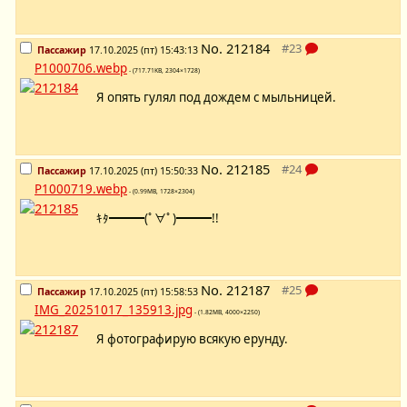
No.
212184
Пассажир
17.10.2025 (пт) 15:43:13
P1000706.webp
- (717.71KB, 2304×1728)
Я опять гулял под дождем с мыльницей.
No.
212185
Пассажир
17.10.2025 (пт) 15:50:33
P1000719.webp
- (0.99MB, 1728×2304)
ｷﾀ━━━(ﾟ∀ﾟ)━━━!!
No.
212187
Пассажир
17.10.2025 (пт) 15:58:53
IMG_20251017_135913.jpg
- (1.82MB, 4000×2250)
Я фотографирую всякую ерунду.