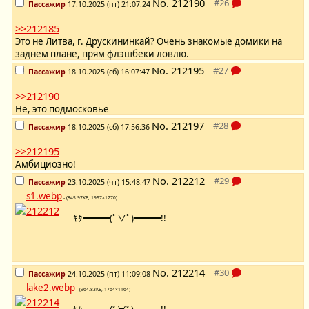
No.
212190
Пассажир
17.10.2025 (пт) 21:07:24
>>212185
Это не Литва, г. Друскининкай? Очень знакомые домики на
заднем плане, прям флэшбеки ловлю.
No.
212195
Пассажир
18.10.2025 (сб) 16:07:47
>>212190
Не, это подмосковье
No.
212197
Пассажир
18.10.2025 (сб) 17:56:36
>>212195
Амбициозно!
No.
212212
Пассажир
23.10.2025 (чт) 15:48:47
s1.webp
- (845.97KB, 1957×1270)
ｷﾀ━━━(ﾟ∀ﾟ)━━━!!
No.
212214
Пассажир
24.10.2025 (пт) 11:09:08
lake2.webp
- (964.83KB, 1764×1164)