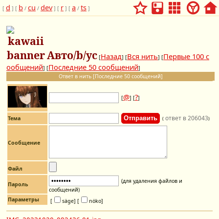
d
b
cu
dev
r
a
ts
[
] [
/
/
] [
] [
/
]
Авто/b/ус
Назад
Вся нить
Первые 100 с
[
] [
] [
ообщений
Последние 50 сообщений
] [
]
Ответ в нить [Последние 50 сообщений]
@
?
[
] [
]
ответ в 206043
Тема
(
)
Сообщение
Файл
(для удаления файлов и
Пароль
сообщений)
Параметры
[
säge]
[
nöko]