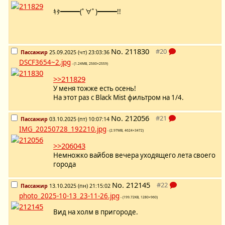
ｷﾀ━━━(ﾟ∀ﾟ)━━━!!
No.
211830
Пассажир
25.09.2025 (чт) 23:03:36
DSCF3654~2.jpg
- (1.24MB, 2560×2559)
>>211829
У меня тожже есть осень!
На этот раз с Black Mist фильтром на 1/4.
No.
212056
Пассажир
03.10.2025 (пт) 10:07:14
IMG_20250728_192210.jpg
- (2.97MB, 4624×3472)
>>206043
Немножко вайбов вечера уходящего лета своего
города
No.
212145
Пассажир
13.10.2025 (пн) 21:15:02
photo_2025-10-13_23-11-26.jpg
- (199.72KB, 1280×960)
Вид на холм в пригороде.