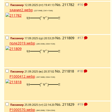
No.
211782
Пассажир
12.09.2025 (пт) 19:41:13
здание2.webp
- (227.99KB, 2341×1546)
ｷﾀ━━━(ﾟ∀ﾟ)━━━!!
No.
211809
Пассажир
17.09.2025 (ср) 20:53:29
поле2019.webp
- (285.55KB, 2304×1536)
ｷﾀ━━━(ﾟ∀ﾟ)━━━!!
No.
211818
Пассажир
21.09.2025 (вс) 20:37:02
P1000412.webp
- (367.94KB, 2304×1536)
ｷﾀ━━━(ﾟ∀ﾟ)━━━!!
No.
211829
Пассажир
25.09.2025 (чт) 22:14:20
P1000570.webp
- (845.00KB, 1728×2304)