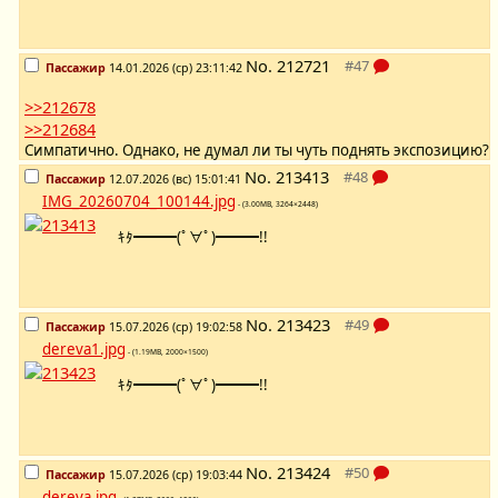
No.
212721
Пассажир
14.01.2026 (ср) 23:11:42
>>212678
>>212684
Симпатично. Однако, не думал ли ты чуть поднять экспозицию?
No.
213413
Пассажир
12.07.2026 (вс) 15:01:41
IMG_20260704_100144.jpg
- (3.00MB, 3264×2448)
ｷﾀ━━━(ﾟ∀ﾟ)━━━!!
No.
213423
Пассажир
15.07.2026 (ср) 19:02:58
dereva1.jpg
- (1.19MB, 2000×1500)
ｷﾀ━━━(ﾟ∀ﾟ)━━━!!
No.
213424
Пассажир
15.07.2026 (ср) 19:03:44
dereva.jpg