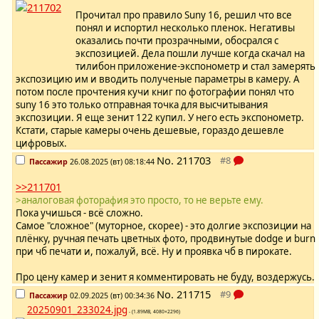
Прочитал про правило Suny 16, решил что все
понял и испортил несколько пленок. Негативы
оказались почти прозрачными, обосрался с
экспозицией. Дела пошли лучше когда скачал на
тилибон приложение-экспонометр и стал замерять
экспозицию им и вводить полученые параметры в камеру. А
потом после прочтения кучи книг по фотографии понял что
suny 16 это только отправная точка для высчитывания
экспозиции. Я еще зенит 122 купил. У него есть экспонометр.
Кстати, старые камеры очень дешевые, гораздо дешевле
цифровых.
No.
211703
Пассажир
26.08.2025 (вт) 08:18:44
>>211701
>аналоговая фоторафия это просто, то не верьте ему.
Пока учишься - всё сложно.
Самое "сложное" (муторное, скорее) - это долгие экспозиции на
плёнку, ручная печать цветных фото, продвинутые dodge и burn
при чб печати и, пожалуй, всё. Ну и проявка чб в пирокате.
Про цену камер и зенит я комментировать не буду, воздержусь.
No.
211715
Пассажир
02.09.2025 (вт) 00:34:36
20250901_233024.jpg
- (1.89MB, 4080×2296)