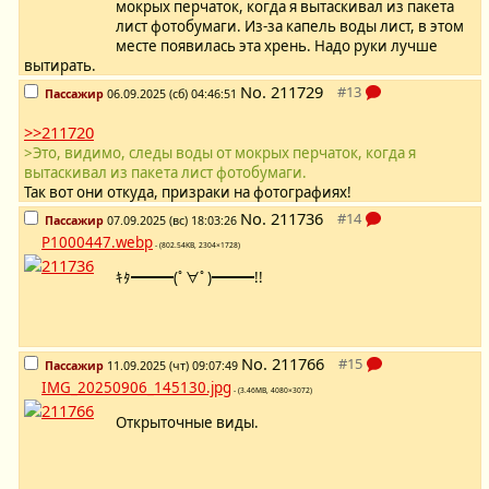
мокрых перчаток, когда я вытаскивал из пакета
лист фотобумаги. Из-за капель воды лист, в этом
месте появилась эта хрень. Надо руки лучше
вытирать.
No.
211729
Пассажир
06.09.2025 (сб) 04:46:51
>>211720
>Это, видимо, следы воды от мокрых перчаток, когда я
вытаскивал из пакета лист фотобумаги.
Так вот они откуда, призраки на фотографиях!
No.
211736
Пассажир
07.09.2025 (вс) 18:03:26
P1000447.webp
- (802.54KB, 2304×1728)
ｷﾀ━━━(ﾟ∀ﾟ)━━━!!
No.
211766
Пассажир
11.09.2025 (чт) 09:07:49
IMG_20250906_145130.jpg
- (3.46MB, 4080×3072)
Открыточные виды.