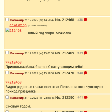
No.
212468
Пассажир
21.12.2025 (вс) 14:50:42
елка.webp
- (843.75KB, 2592×3456)
Новый год скоро. Моя елка
No.
212469
Пассажир
21.12.2025 (вс) 15:01:54
>>212468
Прикольная ёлка, братан. С наступающим тебя!
No.
212470
Пассажир
21.12.2025 (вс) 15:18:54
>>212468
Видно радость в глазах всех этих Пепе, они тоже чувствуют
приход праздника.
No.
212590
Пассажир
31.12.2025 (ср) 23:38:43
С новым годом.