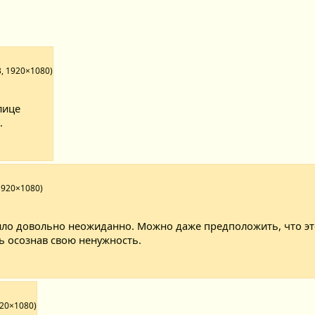
B, 1920×1080)
лице
.
 1920×1080)
ыло довольно неожиданно. Можно даже предположить, что э
ь осознав свою ненужность.
920×1080)