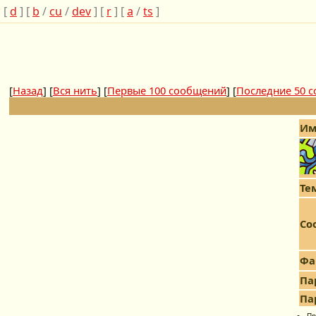
[
d
] [
b
/
cu
/
dev
] [
r
] [
a
/
ts
]
[
Назад
] [
Вся нить
] [
Первые 100 сообщений
] [
Последние 50 
Им
Те
Со
Фа
Па
Па