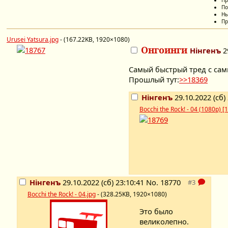
Пр
По
Ны
Пр
Urusei Yatsura.jpg
- (167.22KB, 1920×1080)
Онгоинги
Нінгенъ
2
Самый быстрый тред с са
Прошлый тут:
>>18369
Нінгенъ
29.10.2022 (сб)
Bocchi the Rock! - 04 (1080p)
Нінгенъ
29.10.2022 (сб) 23:10:41
No.
18770
Bocchi the Rock! - 04.jpg
- (328.25KB, 1920×1080)
Это было
великолепно.