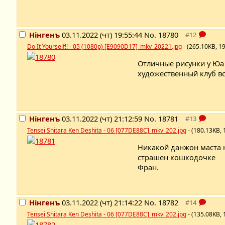
Нінгенъ
03.11.2022 (чт) 19:55:44
No.
18780
Do It Yourself!! - 05 (1080p) [E9090D17]_mkv_20221.jpg
- (265.10KB, 1
Отличные рисунки у Юа
художественный клуб вс
Нінгенъ
03.11.2022 (чт) 21:12:59
No.
18781
Tensei Shitara Ken Deshita - 06 [077DE88C]_mkv_202.jpg
- (180.13KB,
Никакой данжон маста 
страшен кошкодочке
Фран.
Нінгенъ
03.11.2022 (чт) 21:14:22
No.
18782
Tensei Shitara Ken Deshita - 06 [077DE88C]_mkv_202.jpg
- (135.08KB,