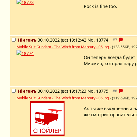
Rock is fine too.
Нінгенъ
30.10.2022 (вс) 19:12:42
No.
18774
Mobile Suit Gundam - The Witch from Mercury - 05.jpg
- (138.55KB, 19
Он теперь всегда будет
Миомио, которая пару р
Нінгенъ
30.10.2022 (вс) 19:17:23
No.
18775
Mobile Suit Gundam - The Witch from Mercury - 05.jpg
- (119.69KB, 19
Ах ты же высушенный на
же смотрит правительст