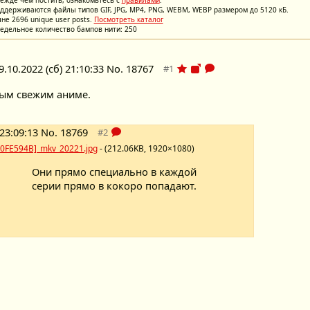
ежде чем постить, ознакомьтесь с
правилами
.
ддерживаются файлы типов GIF, JPG, MP4, PNG, WEBM, WEBP размером до 5120 кБ.
не 2696 unique user posts.
Посмотреть каталог
едельное количество бампов нити: 250
9.10.2022 (сб) 21:10:33
No.
18767
мым свежим аниме.
 23:09:13
No.
18769
 [10FE594B]_mkv_20221.jpg
- (212.06KB, 1920×1080)
Они прямо специально в каждой
серии прямо в кокоро попадают.