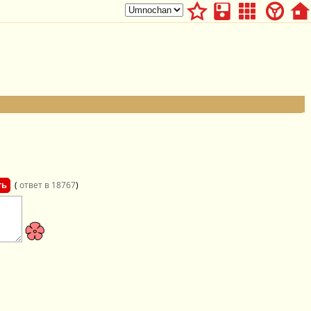
(
ответ в 18767
)