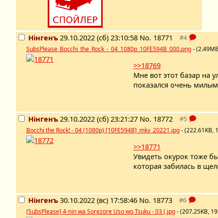
Нінгенъ
29.10.2022 (сб) 23:10:58
No.
18771
SubsPlease_Bocchi_the_Rock_-_04_1080p_10FE594B_000.png
- (2.49M
>>18769
Мне вот этот базар на у
показался очень милым
Нінгенъ
29.10.2022 (сб) 23:21:27
No.
18772
Bocchi the Rock! - 04 (1080p) [10FE594B]_mkv_20221.jpg
- (222.61KB,
>>18771
Увидеть окурок тоже б
которая забилась в щел
Нінгенъ
30.10.2022 (вс) 17:58:46
No.
18773
[SubsPlease] 4-nin wa Sorezore Uso wo Tsuku - 03 (.jpg
- (207.25KB, 1