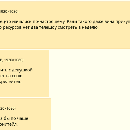
 1920×1080)
ц-то начались по-настоящему. Ради такого даже вина прикупи
о ресурсов нет два телешоу смотреть в неделю.
KB, 1920×1080)
жить с девушкой.
ет на свою
крелейтед.
920×1080)
а бы по чаше
онитейл.