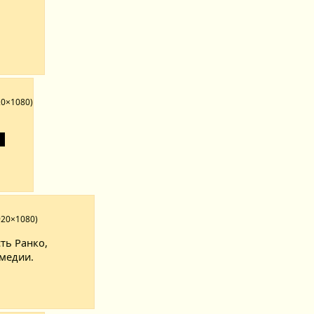
20×1080)
о
920×1080)
ть Ранко,
омедии.