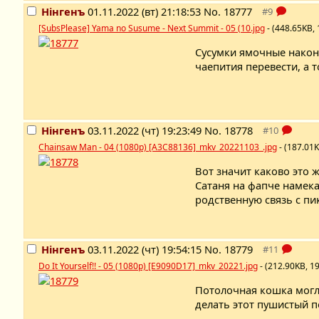
Нінгенъ
01.11.2022 (вт) 21:18:53
No.
18777
[SubsPlease] Yama no Susume - Next Summit - 05 (10.jpg
- (448.65KB,
Сусумки ямочные наконе
чаепития перевести, а т
Нінгенъ
03.11.2022 (чт) 19:23:49
No.
18778
Chainsaw Man - 04 (1080p) [A3C88136]_mkv_20221103_.jpg
- (187.01
Вот значит каково это 
Сатаня на фапче намека
родственную связь с пи
Нінгенъ
03.11.2022 (чт) 19:54:15
No.
18779
Do It Yourself!! - 05 (1080p) [E9090D17]_mkv_20221.jpg
- (212.90KB, 1
Потолочная кошка могл
делать этот пушистый п