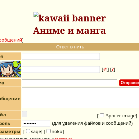
Аниме и манга
сообщений
]
Ответ в нить
я
[
@
] [
?
]
ма
общение
йл
[
Spoiler image
]
(для удаления файлов и сообщений)
роль
раметры
[
säge]
[
nöko]