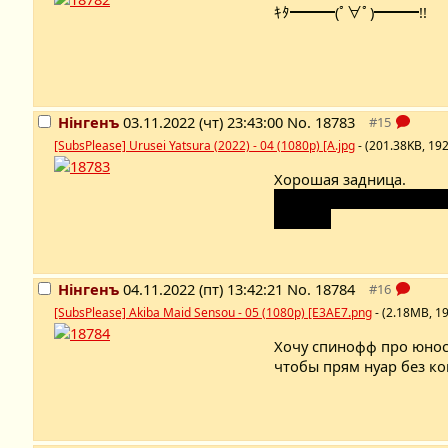
ｷﾀ━━━(ﾟ∀ﾟ)━━━!!
Нінгенъ
03.11.2022 (чт) 23:43:00
No.
18783
[SubsPlease] Urusei Yatsura (2022) - 04 (1080p) [A.jpg
- (201.38KB, 19
Хорошая задница.
Главное не вспоминать 
цензуре
Нінгенъ
04.11.2022 (пт) 13:42:21
No.
18784
[SubsPlease] Akiba Maid Sensou - 05 (1080p) [E3AE7.png
- (2.18MB, 1
Хочу спинофф про юнос
чтобы прям нуар без к