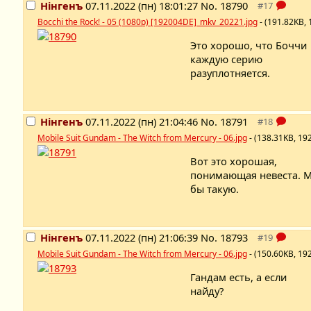
Нінгенъ
07.11.2022 (пн) 18:01:27
No.
18790
Bocchi the Rock! - 05 (1080p) [192004DE]_mkv_20221.jpg
- (191.82KB,
Это хорошо, что Боччи
каждую серию
разуплотняется.
Нінгенъ
07.11.2022 (пн) 21:04:46
No.
18791
Mobile Suit Gundam - The Witch from Mercury - 06.jpg
- (138.31KB, 19
Вот это хорошая,
понимающая невеста. 
бы такую.
Нінгенъ
07.11.2022 (пн) 21:06:39
No.
18793
Mobile Suit Gundam - The Witch from Mercury - 06.jpg
- (150.60KB, 19
Гандам есть, а если
найду?