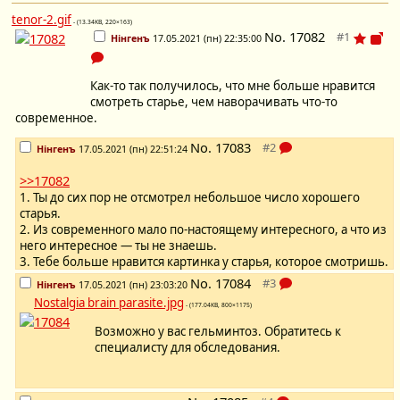
tenor-2.gif
- (13.34KB, 220×163)
No.
17082
Нінгенъ
17.05.2021 (пн) 22:35:00
Как-то так получилось, что мне больше нравится
смотреть старье, чем наворачивать что-то
современное.
No.
17083
Нінгенъ
17.05.2021 (пн) 22:51:24
>>17082
1. Ты до сих пор не отсмотрел небольшое число хорошего
старья.
2. Из современного мало по-настоящему интересного, а что из
него интересное — ты не знаешь.
3. Тебе больше нравится картинка у старья, которое смотришь.
No.
17084
Нінгенъ
17.05.2021 (пн) 23:03:20
Nostalgia brain parasite.jpg
- (177.04KB, 800×1175)
Возможно у вас гельминтоз. Обратитесь к
специалисту для обследования.