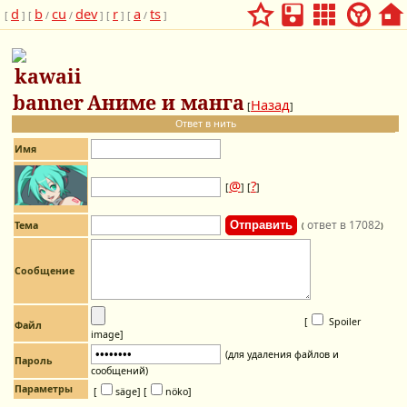
d
b
cu
dev
r
a
ts
[
] [
/
/
] [
] [
/
]
Аниме и манга
Назад
[
]
Ответ в нить
Имя
@
?
[
] [
]
ответ в 17082
Тема
(
)
Сообщение
[
Spoiler
Файл
image
]
(для удаления файлов и
Пароль
сообщений)
Параметры
[
säge]
[
nöko]