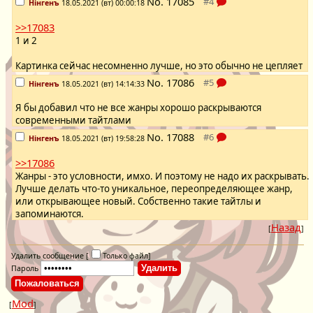
No.
17085
Нінгенъ
18.05.2021 (вт) 00:00:18
>>17083
1 и 2
Картинка сейчас несомненно лучше, но это обычно не цепляет
No.
17086
Нінгенъ
18.05.2021 (вт) 14:14:33
Я бы добавил что не все жанры хорошо раскрываются
современными тайтлами
No.
17088
Нінгенъ
18.05.2021 (вт) 19:58:28
>>17086
Жанры - это условности, имхо. И поэтому не надо их раскрывать.
Лучше делать что-то уникальное, переопределяющее жанр,
или открывающее новый. Собственно такие тайтлы и
запоминаются.
Назад
[
]
Удалить сообщение [
Только файл
]
Пароль
Mod
[
]