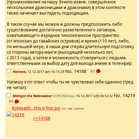
(проникновение на нашу Землю извне, совершённое
несколькими драконицами и драконами) в этом контексте
также начинает выглядеть подходящим.
В таком случае мы можем и должны предположить либо
существование достаточно разветвлённого заговора,
охватывающего изрядное тихоокеанское пространство
(от японских до гавайских островов) и время (110 лет), либо,
по меньшей мере, в наши дни сперва длительную подготовку
со стороны автора манги (выходящей несколько лет,
с 2013 года), а затем и возможность сговориться с людьми,
ответственными за выбор дату для выхода аниме в телеэфир.
No.
14168
Нінгенъ
12.12.2017 (вт) 16:15:29
Напишу этот ответ чтобы ты не чувствовал себя одиноко (тред
не читал).
No.
14219
Mithgol the Webmaster
!!H0BQN0Zwyu
16.12.2017 (сб) 04:52:32
Kobayashi - this is fine.jpg
- (701.16KB, 1228×633)
>>14168