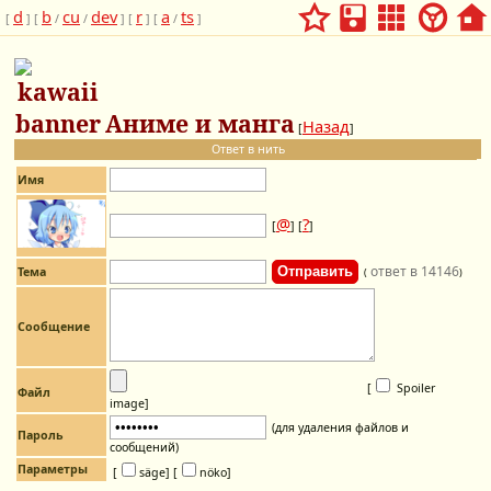
d
b
cu
dev
r
a
ts
[
] [
/
/
] [
] [
/
]
Аниме и манга
Назад
[
]
Ответ в нить
Имя
@
?
[
] [
]
ответ в 14146
Тема
(
)
Сообщение
[
Spoiler
Файл
image
]
(для удаления файлов и
Пароль
сообщений)
Параметры
[
säge]
[
nöko]