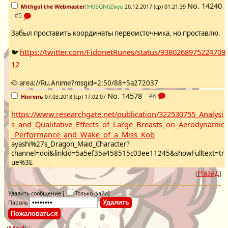
No.
14240
Mithgol the Webmaster
!!H0BQN0Zwyu
20.12.2017 (ср) 01:21:39
Забыл проставить координаты первоисточника, но проставлю.
https://twitter.com/FidonetRunes/status/9380268975224709
🐦
12
🐶 area://Ru.Anime?msgid=2:50/88+5a272037
No.
14578
Нінгенъ
07.03.2018 (ср) 17:02:07
https://www.researchgate.net/publication/322530755_Analysi
s_and_Qualitative_Effects_of_Large_Breasts_on_Aerodynamic
_Performance_and_Wake_of_a_Miss_Kob
ayashi%27s_Dragon_Maid_Character?
channel=doi&linkId=5a5ef35a458515c03ee11245&showFulltext=tr
ue%3E
Назад
[
]
Удалить сообщение [
Только файл
]
Пароль
Mod