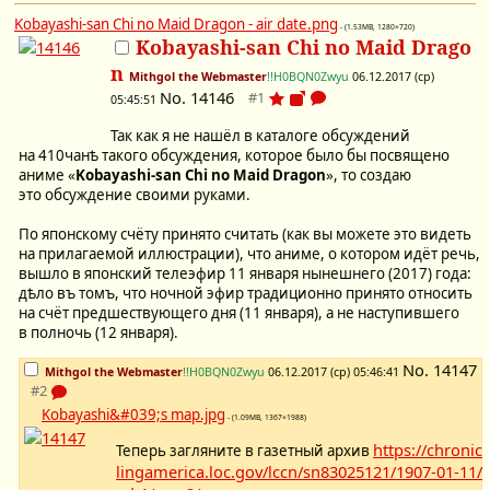
Kobayashi-san Chi no Maid Dragon - air date.png
- (1.53MB, 1280×720)
Kobayashi-san Chi no Maid Drago
n
Mithgol the Webmaster
!!H0BQN0Zwyu
06.12.2017 (ср)
No.
14146
05:45:51
Так как я не нашёл в каталоге обсуждений
на 410чанѣ такого обсуждения, которое было бы посвящено
аниме «
Kobayashi-san Chi no Maid Dragon
», то создаю
это обсуждение своими руками.
По японскому счёту принято считать (как вы можете это видеть
на прилагаемой иллюстрации), что аниме, о котором идёт речь,
вышло в японский телеэфир 11 января нынешнего (2017) года:
дѣло въ томъ, что ночной эфир традиционно принято относить
на счёт предшествующего дня (11 января), а не наступившего
в полночь (12 января).
No.
14147
Mithgol the Webmaster
!!H0BQN0Zwyu
06.12.2017 (ср) 05:46:41
Kobayashi&#039;s map.jpg
- (1.09MB, 1367×1988)
https://chronic
Теперь загляните в газетный архив
lingamerica.loc.gov/lccn/sn83025121/1907-01-11/