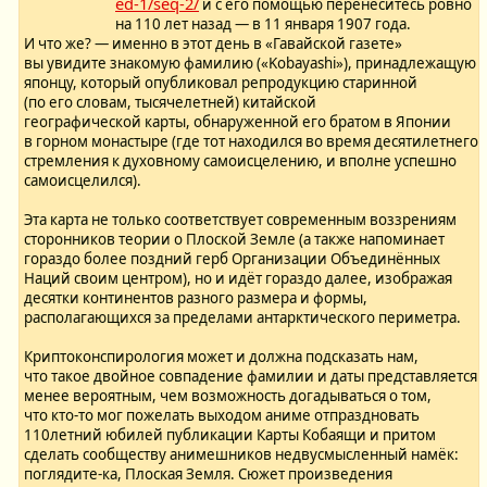
ed-1/seq-2/
и с его помощью перенеситесь ровно
на 110 лет назад — в 11 января 1907 года.
И что же? — именно в этот день в «Гавайской газете»
вы увидите знакомую фамилию («Kobayashi»), принадлежащую
японцу, который опубликовал репродукцию старинной
(по его словам, тысячелетней) китайской
географической карты, обнаруженной его братом в Японии
в горном монастыре (где тот находился во время десятилетнего
стремления к духовному самоисцелению, и вполне успешно
самоисцелился).
Эта карта не только соответствует современным воззрениям
сторонников теории о Плоской Земле (а также напоминает
гораздо более поздний герб Организации Объединённых
Наций своим центром), но и идёт гораздо далее, изображая
десятки континентов разного размера и формы,
располагающихся за пределами антарктического периметра.
Криптоконспирология может и должна подсказать нам,
что такое двойное совпадение фамилии и даты представляется
менее вероятным, чем возможность догадываться о том,
что кто-то мог пожелать выходом аниме отпраздновать
110летний юбилей публикации Карты Кобаящи и притом
сделать сообществу анимешников недвусмысленный намёк:
поглядите-ка, Плоская Земля. Сюжет произведения